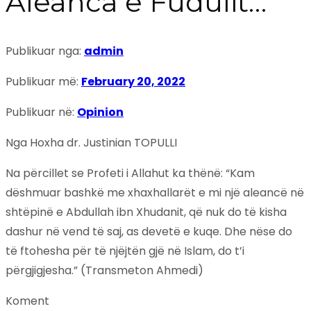
Aleanca e Fudulit…
Publikuar nga:
admin
Publikuar më:
February 20, 2022
Publikuar në:
Opinion
Nga Hoxha dr. Justinian TOPULLI
Na përcillet se Profeti i Allahut ka thënë: “Kam
dëshmuar bashkë me xhaxhallarët e mi një aleancë në
shtëpinë e Abdullah ibn Xhudanit, që nuk do të kisha
dashur në vend të saj, as devetë e kuqe. Dhe nëse do
të ftohesha për të njëjtën gjë në Islam, do t’i
përgjigjesha.” (Transmeton Ahmedi)
Koment