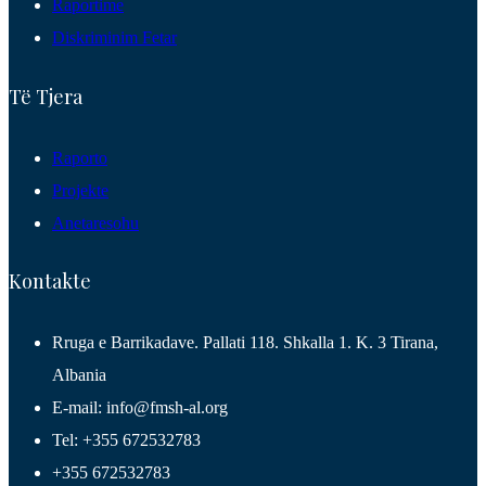
Raportime
Diskriminim Fetar
Të Tjera
Raporto
Projekte
Anetaresohu
Kontakte
Rruga e Barrikadave. Pallati 118. Shkalla 1. K. 3 Tirana,
Albania
E-mail: info@fmsh-al.org
Tel: +355 672532783
+355 672532783