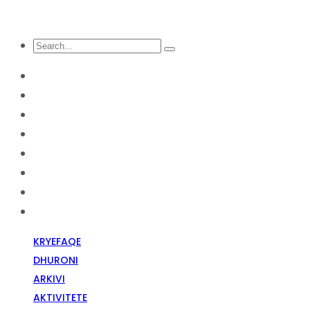
KRYEFAQE
DHURONI
Arkivi
Aktivitete
Diskriminim Fetar
Media
Raportime
Opinion
KRYEFAQE
DHURONI
ARKIVI
AKTIVITETE