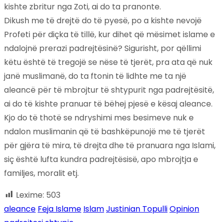
kishte zbritur nga Zoti, ai do ta pranonte.
Dikush me të drejtë do të pyesë, po a kishte nevojë
Profeti për diçka të tillë, kur dihet që mësimet islame e
ndalojnë prerazi padrejtësinë? Sigurisht, por qëllimi
këtu është të tregojë se nëse të tjerët, pra ata që nuk
janë muslimanë, do ta ftonin të lidhte me ta një
aleancë për të mbrojtur të shtypurit nga padrejtësitë,
ai do të kishte pranuar të bëhej pjesë e kësaj aleance.
Kjo do të thotë se ndryshimi mes besimeve nuk e
ndalon muslimanin që të bashkëpunojë me të tjerët
për gjëra të mira, të drejta dhe të pranuara nga Islami,
siç është lufta kundra padrejtësisë, apo mbrojtja e
familjes, moralit etj.
Lexime:
503
aleance
Feja Islame
Islam
Justinian Topulli
Opinion