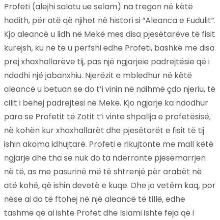
Profeti (alejhi salatu ue selam) na tregon në këtë
hadith, për atë që njihet në histori si “Aleanca e Fudulit”.
Kjo aleancë u lidh në Mekë mes disa pjesëtarëve të fisit
kurejsh, ku në të u përfshi edhe Profeti, bashkë me disa
prej xhaxhallarëve tij, pas një ngjarjeie padrejtësie që i
ndodhi një jabanxhiu. Njerëzit e mbledhur në këtë
aleancë u betuan se do t’i vinin në ndihmë çdo njeriu, të
cilit i bëhej padrejtësi në Mekë. Kjo ngjarje ka ndodhur
para se Profetit të Zotit t’i vinte shpallja e profetësisë,
në kohën kur xhaxhallarët dhe pjesëtarët e fisit të tij
ishin akoma idhujtarë. Profeti e rikujtonte me mall këtë
ngjarje dhe tha se nuk do ta ndërronte pjesëmarrjen
në të, as me pasurinë më të shtrenjë për arabët në
atë kohë, që ishin devetë e kuqe. Dhe jo vetëm kaq, por
nëse ai do të ftohej në një aleancë të tillë, edhe
tashmë që ai ishte Profet dhe Islami ishte feja që i