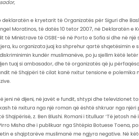
sador,
deklaratën e kryetarit të Organizatës për Siguri dhe B
Angel Moratinos, të datës 10 tetor 2007, në Deklaratën e 
it të Ministrave të OSBE-së në Porto e Sofia si dhe në një 
era, ku organizata juaj ka shprehur qartë shqetësimin e s
diskriminimin kundër muslimanëve, po ju sjellim këtë letë
n tuaj si ambasador, dhe të organizatës që ju përfaqëso
fundit në Shqipëri të cilat kanë nxitur tensione e polemika
zive.
 jeni në dijeni, në javët e fundit, shtypi dhe televizionet t
ikash të nxitura nga një roman që është shkruar nga njëri 
ë Shqipërisë, z. Ben Blushi. Romani i titulluar ‘Të jetosh në ish
Pirro Misha dhe i publikuar nga Shtëpia Botuese Toena, po
tetin e shqiptarëve muslimanë me ngjyra negative. Në kë