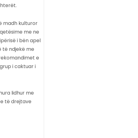
hterët.
ë madh kulturor
shqetësime me ne
përisë i bën apel
ë të ndjekë me
j rekomandimet e
rup i caktuar i
hura lidhur me
e të drejtave