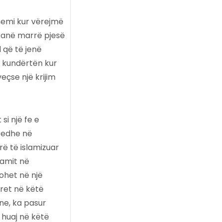
hemi kur vërejmë
kanë marrë pjesë
d që të jenë
ë kundërtën kur
eçse një krijim
si një fe e
n edhe në
rë të islamizuar
lamit në
ohet në një
oret në këtë
ne, ka pasur
ë huaj në këtë