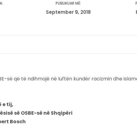
A:
PUBLIKUAR MË:
September 9, 2018
E-së që të ndihmojë në luftën kundër racizmin dhe islam
e tij,
qësisë së OSBE-së në Shqipëri
ert Bosch