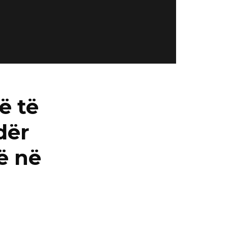
ë të
dër
ë në