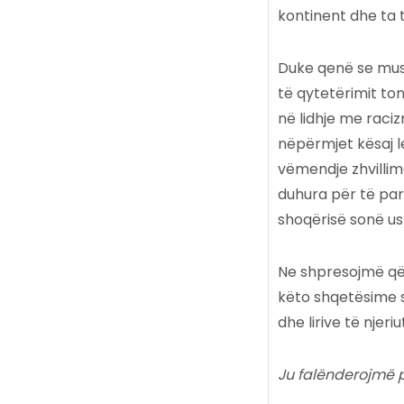
kontinent dhe ta 
Duke qenë se mus
të qytetërimit to
në lidhje me raci
nëpërmjet kësaj l
vëmendje zhvillim
duhura për të para
shoqërisë sonë u
Ne shpresojmë që 
këto shqetësime s
dhe lirive të njer
Ju falënderojmë 