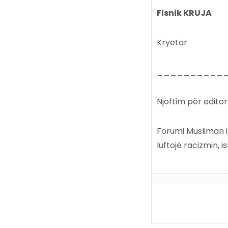
Fisnik KRUJA
Kryetar
__________
Njoftim për editor
Forumi Musliman i 
luftojë racizmin,