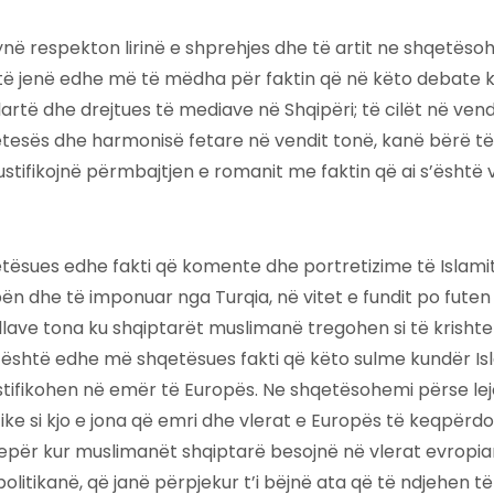
në respekton lirinë e shprehjes dhe të artit ne shqetëso
të jenë edhe më të mëdha për faktin që në këto debate 
 lartë dhe drejtues të mediave në Shqipëri; të cilët në ven
etesës dhe harmonisë fetare në vendit tonë, kanë bërë t
stifikojnë përmbajtjen e romanit me faktin që ai s’është v
tësues edhe fakti që komente dhe portretizime të Islamit 
n dhe të imponuar nga Turqia, në vitet e fundit po fute
llave tona ku shqiptarët muslimanë tregohen si të krishte
është edhe më shqetësues fakti që këto sulme kundër Is
stifikohen në emër të Europës. Ne shqetësohemi përse lej
ke si kjo e jona që emri dhe vlerat e Europës të keqpërd
për kur muslimanët shqiptarë besojnë në vlerat evropia
politikanë, që janë përpjekur t’i bëjnë ata që të ndjehen t