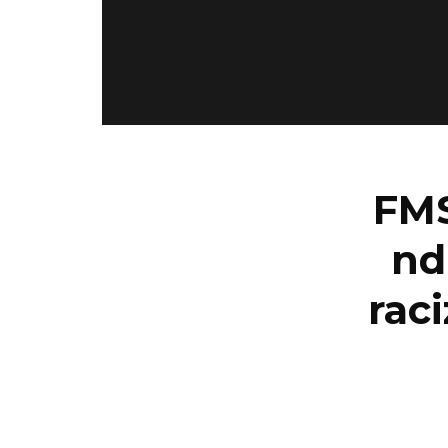
FMS
nd
rac