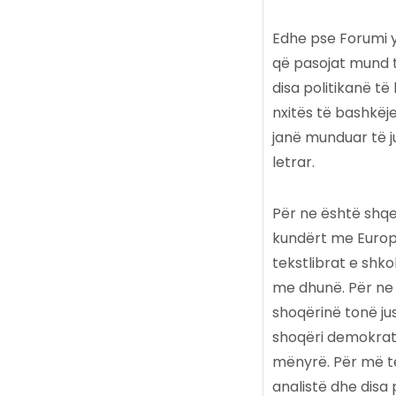
Edhe pse Forumi y
që pasojat mund 
disa politikanë të
nxitës të bashkëj
janë munduar të ju
letrar.
Për ne është shqe
kundërt me Europë
tekstlibrat e shko
me dhunë. Për ne 
shoqërinë tonë ju
shoqëri demokrati
mënyrë. Për më te
analistë dhe disa 