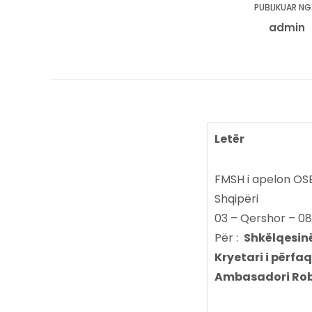
PUBLIKUAR NG
admin
Letër
FMSH i apelon OSB
Shqipëri
03 – Qershor – 08
Për :
Shkëlqesinë 
Kryetari i përfa
Ambasadori Rob