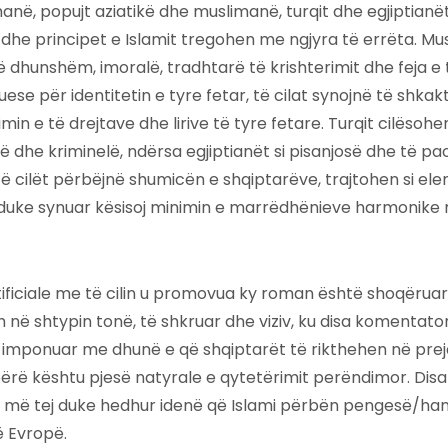
në, popujt aziatikë dhe muslimanë, turqit dhe egjiptianët
he principet e Islamit tregohen me ngjyra të errëta. Mu
të dhunshëm, imoralë, tradhtarë të krishterimit dhe feja e
se për identitetin e tyre fetar, të cilat synojnë të shkak
min e të drejtave dhe lirive të tyre fetare. Turqit cilësohen
 dhe kriminelë, ndërsa egjiptianët si pisanjosë dhe të paciv
ë cilët përbëjnë shumicën e shqiptarëve, trajtohen si el
uke synuar kësisoj minimin e marrëdhënieve harmonike 
tificiale me të cilin u promovua ky roman është shoqërua
ë shtypin tonë, të shkruar dhe viziv, ku disa komentato
 të imponuar me dhunë e që shqiptarët të rikthehen në prej
 bërë kështu pjesë natyrale e qytetërimit perëndimor. Di
 më tej duke hedhur idenë që Islami përbën pengesë/ha
ë Evropë.