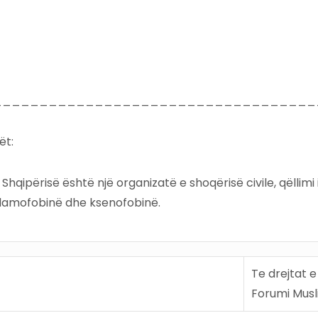
___________________________________
ët:
Shqipërisë është një organizatë e shoqërisë civile, qëllimi i
 islamofobinë dhe ksenofobinë.
Te drejtat e
Forumi Musl