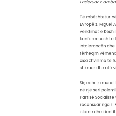
I nderuar z. amba
Të mbështetur në 
Evropë z. Miguel 
vendimet e Këshill
konferencash të tj
intolerancën dhe 
tërheqim vëmendje
disa zhvillime të 
shkruar dhe atë vi
Siç edhe ju mund të
në një seri polem
Partisë Socialiste t
recensuar nga z. 
islame dhe identi