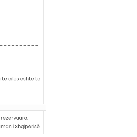
__________
 të cilës është të
 rezervuara.
iman i Shqipërisë