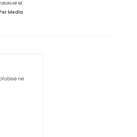
PUBLIKUAR NË:
Per Media
ofobisë në