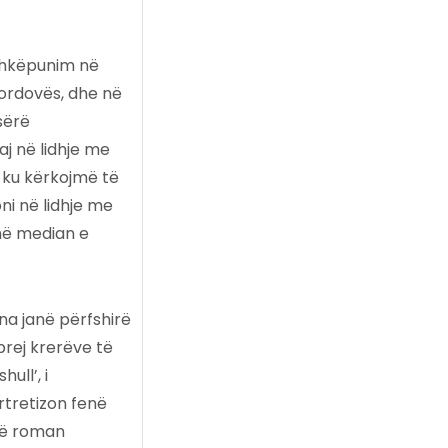
ashkëpunim në
Kordovës, dhe në
sërë
aj në lidhje me
r ku kërkojmë të
ni në lidhje me
 në median e
ona janë përfshirë
prej krerëve të
ull’, i
rtretizon fenë
të roman