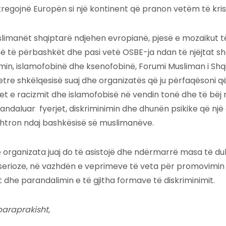
tregojnë Europën si një kontinent që pranon vetëm të kris
limanët shqiptarë ndjehen evropianë, pjesë e mozaikut t
në të përbashkët dhe pasi vetë OSBE-ja ndan të njëjtat 
zmin, islamofobinë dhe ksenofobinë, Forumi Musliman i Shqi
etre shkëlqesisë suaj dhe organizatës që ju përfaqësoni q
et e racizmit dhe islamofobisë në vendin tonë dhe të bë
ndaluar fyerjet, diskriminimin dhe dhunën psikike që një g
shtron ndaj bashkësisë së muslimanëve.
organizata juaj do të asistojë dhe ndërmarrë masa të du
erioze, në vazhdën e veprimeve të veta për promovimin 
iut dhe parandalimin e të gjitha formave të diskriminimit.
paraprakisht,