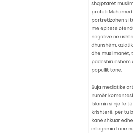
shqiptarët muslima
profeti Muhamed d
portretizohen si 
me epitete ofendue
negative në ushtri
dhunshëm, aziatikë
dhe muslimanët, t
padëshirueshëm d
popullit tonë.
Buja mediatike ar
numër komentesh n
Islamin si një fe
krishterë, për tu
kanë shkuar edhe
integrimin tonë n