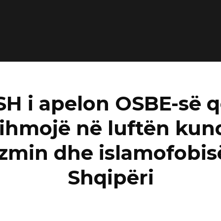
H i apelon OSBE-së q
ihmojë në luftën kun
izmin dhe islamofobis
Shqipëri