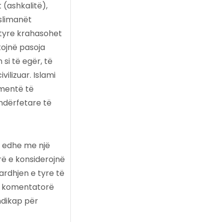
 (ashkalitë),
slimanët
 tyre krahasohet
tojnë pasoja
 si të egër, të
ilizuar. Islami
ementë të
ndërfetare të
r edhe me një
rë e konsiderojnë
ardhjen e tyre të
sa komentatorë
ndikap për