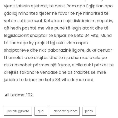
vjen statusin e jetimit, të qenit Rom apo Egjiptian apo
çdolloj minoriteti tjetër në favor të një minoriteti të
vetëm, atij seksual. Këtu kemi një diskriminim negativ,
që hedh poshtë me vite punë të legjislatorit dhe të
legjislacionit shqiptar të krijuar në këto 34 vite. Mund
të themi që ky projektligj nuk i vlen aspak
shqiptarëve dhe nxit pabarazinë ligjore, duke cenuar
themelet e së drejtës dhe të një shumice e cila po
diskriminohet përmes një fryme, e cila nuk i përket të
drejtës zakonore vendase dhe as traditës së mirë
juridike të krijuar në këto 34 vite demokraci.
Lexime:
102
barazi gjinore
gjini
identitet gjinorr
jetim