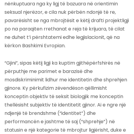
nënkuptuara nga ky ligj të bazuara në orientimin
seksual njerëzor, e cila nuk përbën ndonjë të re,
pavarësisht se nga mbrojtësit e këtij drafti projektligji
po na paraqiten rrethanat e reja të krijuara, të cilat
ne duhet t’i përshtatemi edhe legjislacionit, që na
kërkon Bashkimi Evropian.
“Gjini”, sipas këtij ligji ka kuptim gjithëpërfshirës në
përputhje me parimet e barazisë dhe
mosdiskriminimit lidhur me identitetin dhe shprehjen
gjinore. Ky përkufizim zëvendëson qëllimisht
konceptin objektiv të seksit biologjik me konceptin
thellësisht subjektiv të identitetit gjinor. Ai e ngre një
ndjenjë të brendshme (“identitet”) dhe
performancën e jashtme të saj (“shprehje”) në
statusin e një kategorie të mbrojtur ligjërisht, duke e