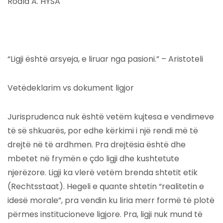
Roald A. HYSA
“Ligji është arsyeja, e liruar nga pasioni.” – Aristoteli
Vetëdeklarim vs dokument ligjor
Jurisprudenca nuk është vetëm kujtesa e vendimeve
të së shkuarës, por edhe kërkimi i një rendi më të
drejtë në të ardhmen. Pra drejtësia është dhe
mbetet në frymën e çdo ligji dhe kushtetute
njerëzore. Ligji ka vlerë vetëm brenda shtetit etik
(Rechtsstaat). Hegeli e quante shtetin “realitetin e
idesë morale”, pra vendin ku liria merr formë të plotë
përmes institucioneve ligjore. Pra, ligji nuk mund të