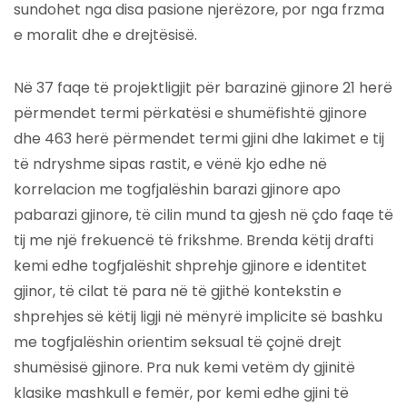
sundohet nga disa pasione njerëzore, por nga frzma
e moralit dhe e drejtësisë.
Në 37 faqe të projektligjit për barazinë gjinore 21 herë
përmendet termi përkatësi e shumëfishtë gjinore
dhe 463 herë përmendet termi gjini dhe lakimet e tij
të ndryshme sipas rastit, e vënë kjo edhe në
korrelacion me togfjalëshin barazi gjinore apo
pabarazi gjinore, të cilin mund ta gjesh në çdo faqe të
tij me një frekuencë të frikshme. Brenda këtij drafti
kemi edhe togfjalëshit shprehje gjinore e identitet
gjinor, të cilat të para në të gjithë kontekstin e
shprehjes së këtij ligji në mënyrë implicite së bashku
me togfjalëshin orientim seksual të çojnë drejt
shumësisë gjinore. Pra nuk kemi vetëm dy gjinitë
klasike mashkull e femër, por kemi edhe gjini të