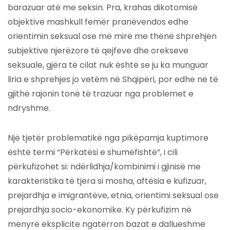
barazuar atë me seksin. Pra, krahas dikotomisë
objektive mashkull femër pranëvendos edhe
orientimin seksual ose më mirë me thënë shprehjen
subjektive njerëzore të qejfeve dhe orekseve
seksuale, gjëra të cilat nuk është se ju ka munguar
liria e shprehjes jo vetëm në Shqipëri, por edhe në të
gjithë rajonin tonë të trazuar nga problemet e
ndryshme.
Një tjetër problematikë nga pikëpamja kuptimore
është termi “Përkatësi e shumëfishtë”, i cili
përkufizohet si: ndërlidhja/kombinimi i gjinisë me
karakteristika të tjera si mosha, aftësia e kufizuar,
prejardhja e imigrantëve, etnia, orientimi seksual ose
prejardhja socio-ekonomike. Ky përkufizim në
mënyrë eksplicite ngatërron bazat e dallueshme