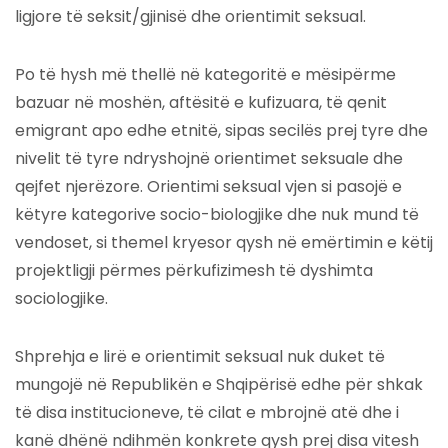
ligjore të seksit/gjinisë dhe orientimit seksual.
Po të hysh më thellë në kategoritë e mësipërme
bazuar në moshën, aftësitë e kufizuara, të qenit
emigrant apo edhe etnitë, sipas secilës prej tyre dhe
nivelit të tyre ndryshojnë orientimet seksuale dhe
qejfet njerëzore. Orientimi seksual vjen si pasojë e
këtyre kategorive socio-biologjike dhe nuk mund të
vendoset, si themel kryesor qysh në emërtimin e këtij
projektligji përmes përkufizimesh të dyshimta
sociologjike.
Shprehja e lirë e orientimit seksual nuk duket të
mungojë në Republikën e Shqipërisë edhe për shkak
të disa institucioneve, të cilat e mbrojnë atë dhe i
kanë dhënë ndihmën konkrete qysh prej disa vitesh