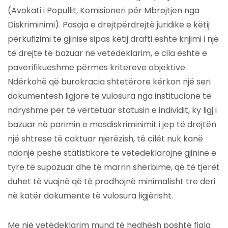
(Avokati i Popullit, Komisioneri për Mbrojtjen nga
Diskriminimi). Pasoja e drejtpërdrejtë juridike e këtij
përkufizimi të gjinisë sipas këtij drafti është krijimi i një
të drejte të bazuar në vetëdeklarim, e cila është e
paverifikueshme përmes kritereve objektive.
Ndërkohë që burokracia shtetërore kërkon një seri
dokumentesh ligjore të vulosura nga institucione të
ndryshme për të vërtetuar statusin e individit, ky ligj i
bazuar në parimin e mosdiskriminimit i jep të drejtën
një shtrese të caktuar njerëzish, të cilët nuk kanë
ndonjë peshë statistikore të vetëdeklarojnë gjininë e
tyre të supozuar dhe të marrin shërbime, që të tjerët
duhet të vuajnë që të prodhojnë minimalisht tre deri
në katër dokumente të vulosura ligjërisht.
Me një vetëdeklarim mund të hedhësh poshtë fjala