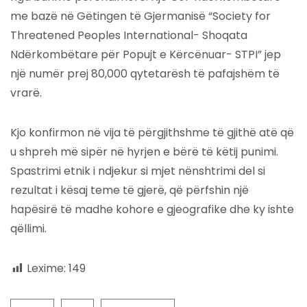
me bazë në Gëtingen të Gjermanisë “Society for
Threatened Peoples International- Shoqata
Ndërkombëtare për Popujt e Kërcënuar- STPI” jep
një numër prej 80,000 qytetarësh të pafajshëm të
vrarë.
Kjo konfirmon në vija të përgjithshme të gjithë atë që
u shpreh më sipër në hyrjen e bërë të këtij punimi.
Spastrimi etnik i ndjekur si mjet nënshtrimi del si
rezultat i kësaj teme të gjerë, që përfshin një
hapësirë të madhe kohore e gjeografike dhe ky ishte
qëllimi.
Lexime:
149