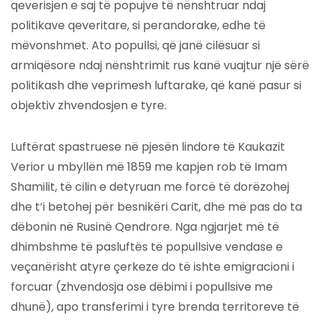
qeverisjen e saj të popujve të nënshtruar ndaj
politikave qeveritare, si perandorake, edhe të
mëvonshmet. Ato popullsi, që janë cilësuar si
armiqësore ndaj nënshtrimit rus kanë vuajtur një sërë
politikash dhe veprimesh luftarake, që kanë pasur si
objektiv zhvendosjen e tyre.
Luftërat spastruese në pjesën lindore të Kaukazit
Verior u mbyllën më 1859 me kapjen rob të Imam
Shamilit, të cilin e detyruan me forcë të dorëzohej
dhe t’i betohej për besnikëri Carit, dhe më pas do ta
dëbonin në Rusinë Qendrore. Nga ngjarjet më të
dhimbshme të pasluftës të popullsive vendase e
veçanërisht atyre çerkeze do të ishte emigracioni i
forcuar (zhvendosja ose dëbimi i popullsive me
dhunë), apo transferimi i tyre brenda territoreve të