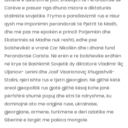
Carëve e pasuar nga dhuna mizore e diktaturës
staliniste sovjetike. Fryma e pansllavizmit rus e nisur
qysh me imponimin perandorak të Pjetrit të Madh,
dhe më pas me epokën e princit Potjemkin dhe
Ekaterinës së Madhe nuk reshti, edhe pse
bolshevikët e vranë Car Nikollën dhe i dhanë fund
Perandorisë Cariste. Në erën e re bolshevike erdhën
në krye të Bashkimit Sovjetik dy diktatorë Vladimir Iliç
Uljanovi- Lenini dhe Josif Visarionoviç Xhugashvili-
Stalini, njëri ishte rus e tjetri gjeorgjian. Në gjithë këtë
areal gjeopolitik rus gjatë gjithë kësaj kohe janë
përfshirë shumë popuj dhe etni të ndryshme, ku
dominojnë ato me origjinë ruse, ukrainase,
gjeorgjiane, armene, turkmene e deri aziatike me
Siberinë e largët me pakica mongole.