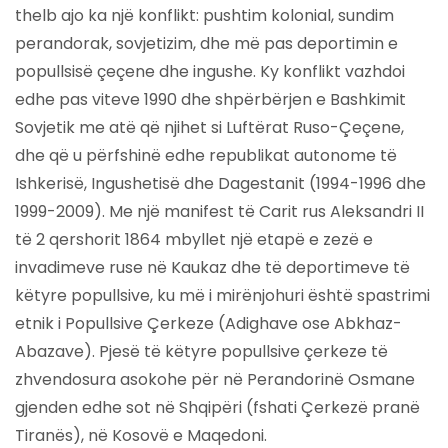
thelb ajo ka një konflikt: pushtim kolonial, sundim
perandorak, sovjetizim, dhe më pas deportimin e
popullsisë çeçene dhe ingushe. Ky konflikt vazhdoi
edhe pas viteve 1990 dhe shpërbërjen e Bashkimit
Sovjetik me atë që njihet si Luftërat Ruso-Çeçene,
dhe që u përfshinë edhe republikat autonome të
Ishkerisë, Ingushetisë dhe Dagestanit (1994-1996 dhe
1999-2009). Me një manifest të Carit rus Aleksandri II
të 2 qershorit 1864 mbyllet një etapë e zezë e
invadimeve ruse në Kaukaz dhe të deportimeve të
këtyre popullsive, ku më i mirënjohuri është spastrimi
etnik i Popullsive Çerkeze (Adighave ose Abkhaz-
Abazave). Pjesë të këtyre popullsive çerkeze të
zhvendosura asokohe për në Perandorinë Osmane
gjenden edhe sot në Shqipëri (fshati Çerkezë pranë
Tiranës), në Kosovë e Maqedoni.