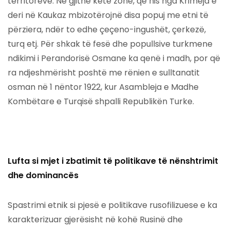
territoreve. Në gjithë këtë zonë, që nis nga Krimeja e
deri në Kaukaz mbizotërojnë disa popuj me etni të
përziera, ndër to edhe çeçeno-ingushët, çerkezë,
turq etj. Për shkak të fesë dhe popullsive turkmene
ndikimi i Perandorisë Osmane ka qenë i madh, por që
ra ndjeshmërisht poshtë me rënien e sulltanatit
osman në 1 nëntor 1922, kur Asambleja e Madhe
Kombëtare e Turqisë shpalli Republikën Turke.
Lufta si mjet i zbatimit të politikave të nënshtrimit
dhe dominancës
Spastrimi etnik si pjesë e politikave rusofilizuese e ka
karakterizuar gjerësisht në kohë Rusinë dhe