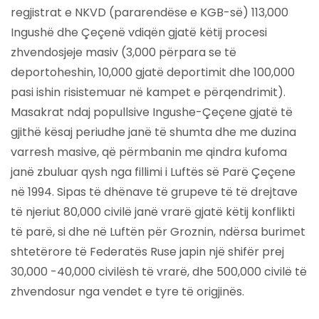
regjistrat e NKVD (pararendëse e KGB-së) 113,000
Ingushë dhe Çeçenë vdiqën gjatë këtij procesi
zhvendosjeje masiv (3,000 përpara se të
deportoheshin, 10,000 gjatë deportimit dhe 100,000
pasi ishin risistemuar në kampet e përqendrimit).
Masakrat ndaj popullsive Ingushe-Çeçene gjatë të
gjithë kësaj periudhe janë të shumta dhe me duzina
varresh masive, që përmbanin me qindra kufoma
janë zbuluar qysh nga fillimi i Luftës së Parë Çeçene
në 1994. Sipas të dhënave të grupeve të të drejtave
të njeriut 80,000 civilë janë vrarë gjatë këtij konflikti
të parë, si dhe në Luftën për Groznin, ndërsa burimet
shtetërore të Federatës Ruse japin një shifër prej
30,000 -40,000 civilësh të vrarë, dhe 500,000 civilë të
zhvendosur nga vendet e tyre të origjinës.