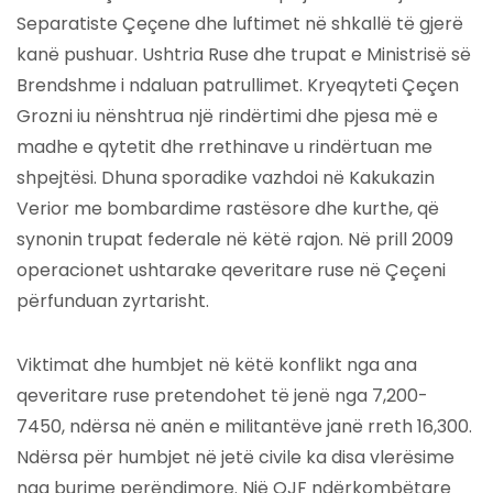
Separatiste Çeçene dhe luftimet në shkallë të gjerë
kanë pushuar. Ushtria Ruse dhe trupat e Ministrisë së
Brendshme i ndaluan patrullimet. Kryeqyteti Çeçen
Grozni iu nënshtrua një rindërtimi dhe pjesa më e
madhe e qytetit dhe rrethinave u rindërtuan me
shpejtësi. Dhuna sporadike vazhdoi në Kakukazin
Verior me bombardime rastësore dhe kurthe, që
synonin trupat federale në këtë rajon. Në prill 2009
operacionet ushtarake qeveritare ruse në Çeçeni
përfunduan zyrtarisht.
Viktimat dhe humbjet në këtë konflikt nga ana
qeveritare ruse pretendohet të jenë nga 7,200-
7450, ndërsa në anën e militantëve janë rreth 16,300.
Ndërsa për humbjet në jetë civile ka disa vlerësime
nga burime perëndimore. Një OJF ndërkombëtare