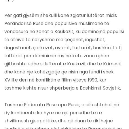
Për gati gjysëm shekulli kanë zgjatur luftërat midis
Perandorisë Ruse dhe popullsive muslimane të
vendosura në zonat e Kaukazit, ku dominojnë popullsi
të etnive të ndryshme me çeçenët, ingushët,
dagestanët, çerkezët, avarët, tartarët, bashkirët etj.
Luftërat për dominimin rus në këto zona njihen
gjithashtu edhe si luftërat e Kaukazit dhe të Krimesë
dhe kanë një kohëzgjatje që nisin nga fundi i shek.
XVIII e deri në konfliktin e fillim viteve 1990, kur
tashmë kishte nisur shpërbërja e Bashkimit Sovjetik.
Tashmë Federata Ruse apo Rusia, e cila shtrihet në
dy kontinente ka hyrë në një periudhë të re
zhvillimesh gjeopolitike, dhe që duan të rikthejnë
lavdinë e dikurshme plot shkëlqim të Perandorisë së