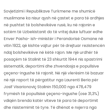
Sovjetizimi i Republikave Turkmene me shumicë
muslimane ka nisur qysh në çastet e para të ardhjes
në pushtet të bolshevikëve rusë, ku në rajonin e
sotëm të Uzbekistanit do të vritej duke luftuar edhe
Enver Pasha- ish-ministër i Perandorisë Osmane në
vitin 1922, që kishte vajtur për të drejtuar rezistencën
ndaj bolshevikëve në këtë rajon. Me një urdhër të
posaçëm të Stalinit të 23 shkurtit 1944 nis spastrimi
sistematik, deportimi dhe zhvendosja e popullsive
çeçeno-ingushe të rajonit. Në një vlerësim të bazuar
në një raport të përgatitur nga Laurenti Beria për
Josif Visarionoviç Stalinin 150,000 nga 478,479
frymësh të popullsisë çeçeno-ingushe (ose 31,3%)
vdiqën brenda katër viteve të para të deportimit
dhe risistemimit të tyre. Të dhënat e nxjerra nga