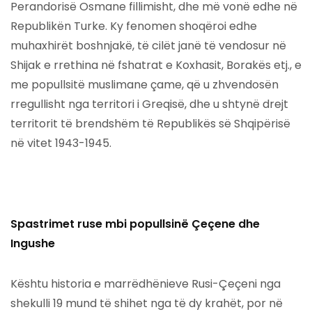
Perandorisë Osmane fillimisht, dhe më vonë edhe në
Republikën Turke. Ky fenomen shoqëroi edhe
muhaxhirët boshnjakë, të cilët janë të vendosur në
Shijak e rrethina në fshatrat e Koxhasit, Borakës etj., e
me popullsitë muslimane çame, që u zhvendosën
rregullisht nga territori i Greqisë, dhe u shtynë drejt
territorit të brendshëm të Republikës së Shqipërisë
në vitet 1943-1945.
Spastrimet ruse mbi popullsinë Çeçene dhe
Ingushe
Kështu historia e marrëdhënieve Rusi-Çeçeni nga
shekulli 19 mund të shihet nga të dy krahët, por në