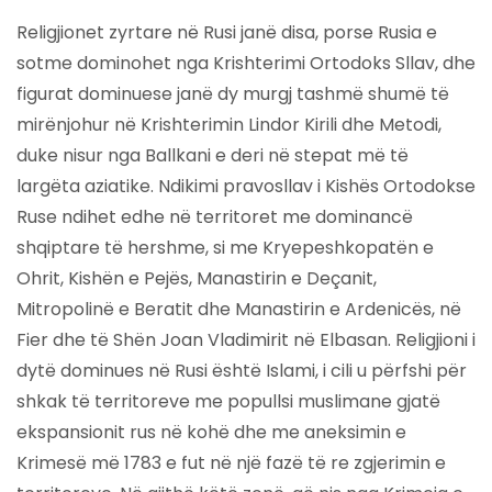
Religjionet zyrtare në Rusi janë disa, porse Rusia e
sotme dominohet nga Krishterimi Ortodoks Sllav, dhe
figurat dominuese janë dy murgj tashmë shumë të
mirënjohur në Krishterimin Lindor Kirili dhe Metodi,
duke nisur nga Ballkani e deri në stepat më të
largëta aziatike. Ndikimi pravosllav i Kishës Ortodokse
Ruse ndihet edhe në territoret me dominancë
shqiptare të hershme, si me Kryepeshkopatën e
Ohrit, Kishën e Pejës, Manastirin e Deçanit,
Mitropolinë e Beratit dhe Manastirin e Ardenicës, në
Fier dhe të Shën Joan Vladimirit në Elbasan. Religjioni i
dytë dominues në Rusi është Islami, i cili u përfshi për
shkak të territoreve me popullsi muslimane gjatë
ekspansionit rus në kohë dhe me aneksimin e
Krimesë më 1783 e fut në një fazë të re zgjerimin e