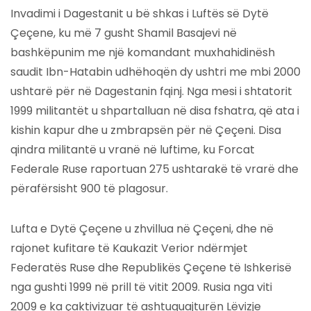
Invadimi i Dagestanit u bë shkas i Luftës së Dytë
Çeçene, ku më 7 gusht Shamil Basajevi në
bashkëpunim me një komandant muxhahidinësh
saudit Ibn-Hatabin udhëhoqën dy ushtri me mbi 2000
ushtarë për në Dagestanin fqinj. Nga mesi i shtatorit
1999 militantët u shpartalluan në disa fshatra, që ata i
kishin kapur dhe u zmbrapsën për në Çeçeni. Disa
qindra militantë u vranë në luftime, ku Forcat
Federale Ruse raportuan 275 ushtarakë të vrarë dhe
përafërsisht 900 të plagosur.
Lufta e Dytë Çeçene u zhvillua në Çeçeni, dhe në
rajonet kufitare të Kaukazit Verior ndërmjet
Federatës Ruse dhe Republikës Çeçene të Ishkerisë
nga gushti 1999 në prill të vitit 2009. Rusia nga viti
2009 e ka çaktivizuar të ashtuquajturën Lëvizje