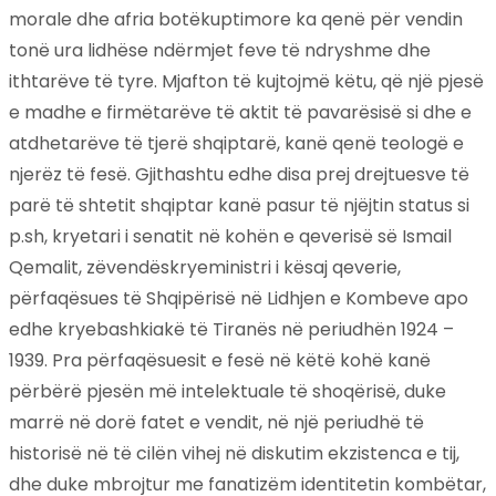
morale dhe afria botëkuptimore ka qenë për vendin
tonë ura lidhëse ndërmjet feve të ndryshme dhe
ithtarëve të tyre. Mjafton të kujtojmë këtu, që një pjesë
e madhe e firmëtarëve të aktit të pavarësisë si dhe e
atdhetarëve të tjerë shqiptarë, kanë qenë teologë e
njerëz të fesë. Gjithashtu edhe disa prej drejtuesve të
parë të shtetit shqiptar kanë pasur të njëjtin status si
p.sh, kryetari i senatit në kohën e qeverisë së Ismail
Qemalit, zëvendëskryeministri i kësaj qeverie,
përfaqësues të Shqipërisë në Lidhjen e Kombeve apo
edhe kryebashkiakë të Tiranës në periudhën 1924 –
1939. Pra përfaqësuesit e fesë në këtë kohë kanë
përbërë pjesën më intelektuale të shoqërisë, duke
marrë në dorë fatet e vendit, në një periudhë të
historisë në të cilën vihej në diskutim ekzistenca e tij,
dhe duke mbrojtur me fanatizëm identitetin kombëtar,