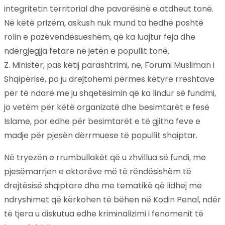
integritetin territorial dhe pavarësinë e atdheut tonë.
Në këtë prizëm, askush nuk mund ta hedhë poshtë
rolin e pazëvendësueshëm, që ka luajtur feja dhe
ndërgjegjja fetare në jetën e popullit tonë.
Z. Ministër, pas këtij parashtrimi, ne, Forumi Musliman i
Shqipërisë, po ju drejtohemi përmes këtyre rreshtave
për të ndarë me ju shqetësimin që ka lindur së fundmi,
jo vetëm për këtë organizatë dhe besimtarët e fesë
Islame, por edhe për besimtarët e të gjitha feve e
madje për pjesën dërrmuese të popullit shqiptar.
Në tryezën e rrumbullakët që u zhvillua së fundi, me
pjesëmarrjen e aktorëve më të rëndësishëm të
drejtësisë shqiptare dhe me tematikë që lidhej me
ndryshimet që kërkohen të bëhen në Kodin Penal, ndër
të tjera u diskutua edhe kriminalizimi i fenomenit të