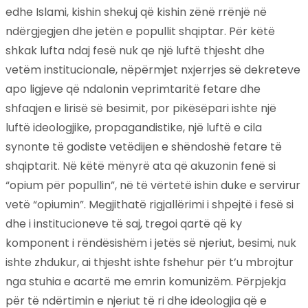
edhe Islami, kishin shekuj që kishin zënë rrënjë në
ndërgjegjen dhe jetën e popullit shqiptar. Për këtë
shkak lufta ndaj fesë nuk qe një luftë thjesht dhe
vetëm institucionale, nëpërmjet nxjerrjes së dekreteve
apo ligjeve që ndalonin veprimtaritë fetare dhe
shfaqjen e lirisë së besimit, por pikësëpari ishte një
luftë ideologjike, propagandistike, një luftë e cila
synonte të godiste vetëdijen e shëndoshë fetare të
shqiptarit. Në këtë mënyrë ata që akuzonin fenë si
“opium për popullin”, në të vërtetë ishin duke e servirur
vetë “opiumin”. Megjithatë rigjallërimi i shpejtë i fesë si
dhe i institucioneve të saj, tregoi qartë që ky
komponent i rëndësishëm i jetës së njeriut, besimi, nuk
ishte zhdukur, ai thjesht ishte fshehur për t’u mbrojtur
nga stuhia e acartë me emrin komunizëm. Përpjekja
për të ndërtimin e njeriut të ri dhe ideologjia që e