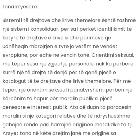
tona kryesore.
Sistemi i të drejtave dhe lirive themelore është tashmë
një sistem i konsoliduar, për sa i përket identifikimit të
këtyre të drejtave e lirive si dhe parimeve që
udhëheqin mbrojtjen e tyre jo vetëm në vendet
evropiane, por edhe në vendin tonë. Orientimi seksual,
më tepër sesa një zgjedhje personale, nuk ka përbërë
kurrë një të drejtë të denjë për të qenë pjesë e
katalogut të të drejtave dhe lirive themelore. Për më
tepër, një orientim seksual i panatyrshëm, përbën një
kërcënim të hapur për moralin publik si pjesë
qenësore e interesit publik. Ata që duan ta paraqesin
moralin si një kategori relative dhe të ndryshueshme
gabojnë rëndë pasi harrojnë origjinën metafizike të tij.
Arsyet tona në këtë drejtim janë me origjinë sa