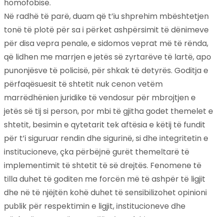
homofobisë.
Në radhë të parë, duam që t’iu shprehim mbështetjen
tonë të plotë për sa i përket ashpërsimit të dënimeve
për disa vepra penale, e sidomos veprat më të rënda,
që lidhen me marrjen e jetës së zyrtarëve të lartë, apo
punonjësve të policisë, për shkak të detyrës. Goditja e
përfaqësuesit të shtetit nuk cenon vetëm
marrëdhënien juridike të vendosur për mbrojtjen e
jetës së tij si person, por mbi të gjitha godet themelet e
shtetit, besimin e qytetarit tek aftësia e këtij të fundit
për t’i siguruar rendin dhe sigurinë, si dhe integritetin e
institucioneve, çka përbëjnë gurët themeltarë të
implementimit të shtetit të së drejtës. Fenomene të
tilla duhet të goditen me forcën më të ashpër të ligjit
dhe në të njëjtën kohë duhet të sensibilizohet opinioni
publik për respektimin e ligjit, institucioneve dhe