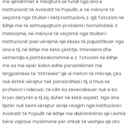
me qëndrimet e mbajtura së fundi nga ana e
institucionit të Avokatit të Popullit, e në mënyrë të
veçantë nga titullari i këtij institucioni, z. Igli Totozani në
lidhje me të ashtuquajturin problemi i homofobisë. E
theksojmë, në mënyrë të veçantë nga titullari i
institucionit pasi vërejmë një ekses të pajustifikuar nga
ana e tij, në lidhje me këtë çështje. Interesimi dhe
vëmendja e jashtëzakonshme e z. Totozani në lidhje
me sa më sipër kalon edhe parashikimet më
largpamëse të “shtresës” që ai mëton të mbrojë, çka
nuk është vërejtur tek paraardhësi i tij, a thua se
profesori i nderuar, të cilin ka zëvendësuar nuk e ka
kryer detyrën e tij siç duhet në këtë aspekt. Nga ana
tjetër nuk kemi vërejtur asnjë reagim nga institucioni i
Avokatit të Popullit në lidhje me diskriminimin që i është
bërë vajzave myslimane për shkak të veshjes që ato