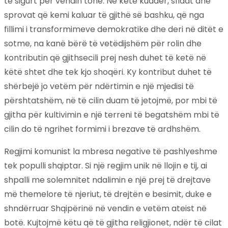
të sigurt për vendin tonë. Në këtë kuadër, sfidat dhe
sprovat që kemi kaluar të gjithë së bashku, që nga
fillimi i transformimeve demokratike dhe deri në ditët e
sotme, na kanë bërë të vetëdijshëm për rolin dhe
kontributin që gjithsecili prej nesh duhet të ketë në
këtë shtet dhe tek kjo shoqëri. Ky kontribut duhet të
shërbejë jo vetëm për ndërtimin e një mjedisi të
përshtatshëm, në të cilin duam të jetojmë, por mbi të
gjitha për kultivimin e një terreni të begatshëm mbi të
cilin do të ngrihet formimi i brezave të ardhshëm.
Regjimi komunist la mbresa negative të pashlyeshme
tek populli shqiptar. Si një regjim unik në llojin e tij, ai
shpalli me solemnitet ndalimin e një prej të drejtave
më themelore të njeriut, të drejtën e besimit, duke e
shndërruar Shqipërinë në vendin e vetëm ateist në
botë. Kujtojmë këtu që të gjitha religjionet, ndër të cilat