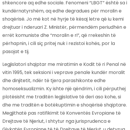
shkencore aq edhe sociale. Fenomeni “LBGT” është sa i
kundërnatyrshëm, aq edhe degradues për moralin e
shoqërisë. Jo më kot në hyrje të kësaj letre që iu kemi
drejtuar i nderuari Z. Ministër, përmendëm periudhën e
errët komuniste dhe “moralin e ri”, që rrekeshin të
përhapnin, i cili siç pritej nuk i rezistoi kohës, por la
pasojat e tij.
Legjislatori shqiptar me miratimin e Kodit të ri Penal në
vitin 1995, tek seksioni i veprave penale kundër moralit
dhe dinjitetit, ndër të tjera parashikonte edhe
homoseksualizmin. Ky ishte një qëndrim, i cili përputhej
plotësisht me traditën legjislative të deri aso kohe, si
dhe me traditën e botëkuptimin e shoqërisë shqiptare.
Megjithatë pas ratifikimit të Konventës Evropiane të
Drejtave të Njeriut, i shtytur nga jurisprudenca e
Gjykatës Evropiane të të Drejtave të Njeriut, u detyrua