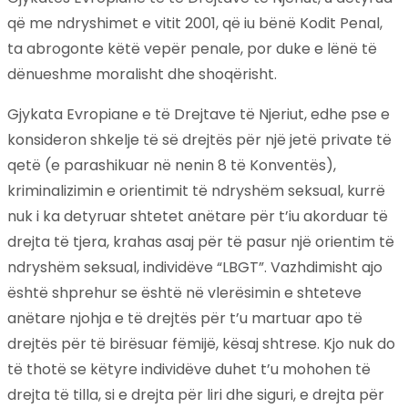
që me ndryshimet e vitit 2001, që iu bënë Kodit Penal,
ta abrogonte këtë vepër penale, por duke e lënë të
dënueshme moralisht dhe shoqërisht.
Gjykata Evropiane e të Drejtave të Njeriut, edhe pse e
konsideron shkelje të së drejtës për një jetë private të
qetë (e parashikuar në nenin 8 të Konventës),
kriminalizimin e orientimit të ndryshëm seksual, kurrë
nuk i ka detyruar shtetet anëtare për t’iu akorduar të
drejta të tjera, krahas asaj për të pasur një orientim të
ndryshëm seksual, individëve “LBGT”. Vazhdimisht ajo
është shprehur se është në vlerësimin e shteteve
anëtare njohja e të drejtës për t’u martuar apo të
drejtës për të birësuar fëmijë, kësaj shtrese. Kjo nuk do
të thotë se këtyre individëve duhet t’u mohohen të
drejta të tilla, si e drejta për liri dhe siguri, e drejta për