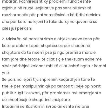
mbartin. Fatmirësisht ky problem i fundit është
zgjidhur në rrugë legjislative pas sensibilizimit të
mazhorancës për pathemelësinë e këtij diskriminimi
dhe për këtë na lejoni të falënderojmë qeverinë së
cilës ju i përkisni.
Z. Ministër, Në parashtrimin e objeksioneve tona për
këtë problem tepër shqetësues për shoqërinë
shqiptare do të nisemi pse jo nga premisa morale,
familjare dhe fetare, të cilat siç e theksuam edhe më
sipër përbëjnë kolonat mbi të cilat është ngritur kombi
ynë.
Së pari, na lejoni t’ju shprehim keqardhjen tonë të
thellë për manipulimin që po tenton t’i bëjë opinionit
publik z. Igli Totozani, për problemet më emergjente
që shqetësojnë shoqërinë shqiptare.
Integrimi në Bashkimin Evropian është një prej