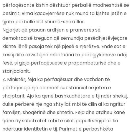
përfaqësonte kishin dështuar përballë madhështisë së
besimit. Bima kacavjerrëse nuk mund ta kishte jetën e
gjatë përballë lisit shumë-shekullor.
Ngjarjet që pasuan ardhjen e pranverës së
demokracisë treguan që sëmundja pesëdhjetëvjeçare
kishte lënë pasoja tek një pjesë e njerëzve. Ende sot e
kësaj dite ekzistojnë mbeturina të paragjykimeve ndaj
fesë, si gjoja përfaqësuese e prapambeturisë dhe e
stanjacionit.
Z. Ministër, feja ka përfaqësuar dhe vazhdon të
përfaqësojë një element substancial në jetën e
shqiptarit. Ajo ka qenë bashkudhëtare e tij ndër shekuj,
duke përbërë një nga shtyllat mbi të cilin ai ka ngritur
familjen, shoqërinë dhe shtetin. Feja dhe atdheu kanë
qenë dy substratet mbi të cilat populli shqiptar ka
ndërtuar identitetin e tij. Parimet e përbashkëta