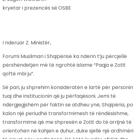
kryetar i prezencës së OSBE
I nderuar Z. Ministër,
Forumi Musliman i Shqipërisë ka nderin t’ju përcjellë
përshëndetjen më të ngrohtë islame “Paqja e Zotit
qoftë mbi ju”.
Së pari, ju shprehim konsideratën e lartë për personin
tuaj dhe institucionin që ju përfaqësoni. Jemi të
ndërgjegjshëm për faktin se atdheu ynë, Shqipëria, po
kalon një periudhë transformimesh të rëndësishme,
transformime që me shpresën e Zotit do të arrijnë të
orientohen në kahjen e duhur, duke sjellë një ardhmëri