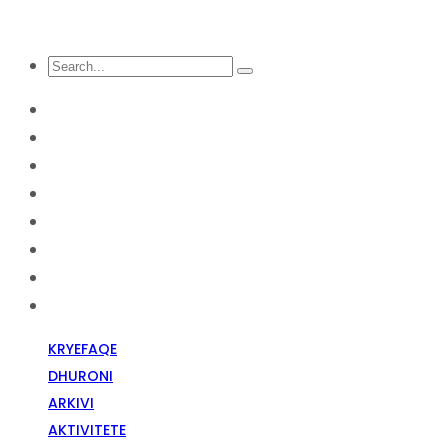
KRYEFAQE
DHURONI
Arkivi
Aktivitete
Diskriminim Fetar
Media
Raportime
Opinion
KRYEFAQE
DHURONI
ARKIVI
AKTIVITETE