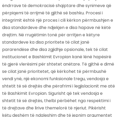
ëndrrave të demokracisë shqiptare dhe synimeve që
përpiqemi të arrijmë të gjithë së bashku. Procesi i
integrimit është një proces i cili kërkon përmbushjen e
disa standardeve dhe ndjekjen e disa hapave në këtë
drejtim. Në rrugëtimin tonë për arritjen e këtyre
standardeve ka disa prioritete të cilat janë
pararendëse dhe disa zgjidhje opsionale, tek të cilat
institucionet e Bashkimit Evropian kanë lënë hapësirë
të gjerë vlerësimi për shtetet anëtare. Të gjithë e dimë
se cilat janë prioritetet, që kërkohet të përmbushë
vendi ynë, një ekonomi funksionale tregu, vendosja e
shtetit të së drejtës dhe përafrimi i legjislacionit me atë
të Bashkimit Evropian. Sigurisht që tek vendosja e
shtetit të së drejtës, thelbi përbëhet nga respektimi i
të drejtave dhe lirive themelorë të njeriut. Pikërisht
këtu deshëm të ndaleshim dhe të jepnim argumentet