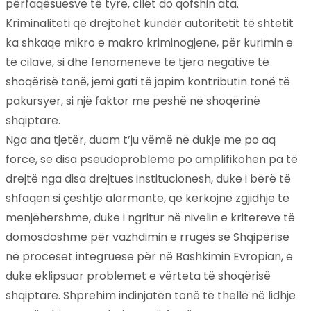
përfaqësuesve të tyre, cilët do qofshin ata.
Kriminaliteti që drejtohet kundër autoritetit të shtetit
ka shkaqe mikro e makro kriminogjene, për kurimin e
të cilave, si dhe fenomeneve të tjera negative të
shoqërisë tonë, jemi gati të japim kontributin tonë të
pakursyer, si një faktor me peshë në shoqërinë
shqiptare.
Nga ana tjetër, duam t’ju vëmë në dukje me po aq
forcë, se disa pseudoprobleme po amplifikohen pa të
drejtë nga disa drejtues institucionesh, duke i bërë të
shfaqen si çështje alarmante, që kërkojnë zgjidhje të
menjëhershme, duke i ngritur në nivelin e kritereve të
domosdoshme për vazhdimin e rrugës së Shqipërisë
në proceset integruese për në Bashkimin Evropian, e
duke eklipsuar problemet e vërteta të shoqërisë
shqiptare. Shprehim indinjatën tonë të thellë në lidhje