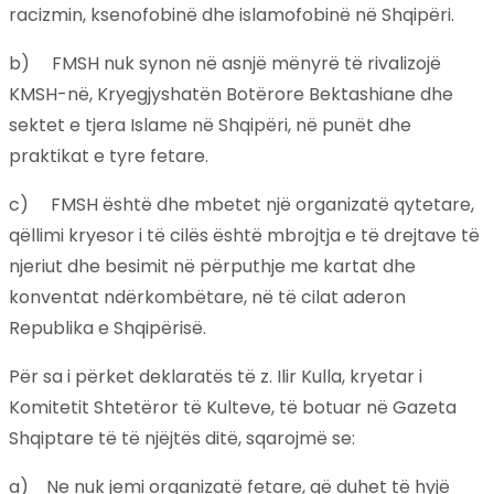
racizmin, ksenofobinë dhe islamofobinë në Shqipëri.
b) FMSH nuk synon në asnjë mënyrë të rivalizojë
KMSH-në, Kryegjyshatën Botërore Bektashiane dhe
sektet e tjera Islame në Shqipëri, në punët dhe
praktikat e tyre fetare.
c) FMSH është dhe mbetet një organizatë qytetare,
qëllimi kryesor i të cilës është mbrojtja e të drejtave të
njeriut dhe besimit në përputhje me kartat dhe
konventat ndërkombëtare, në të cilat aderon
Republika e Shqipërisë.
Për sa i përket deklaratës të z. Ilir Kulla, kryetar i
Komitetit Shtetëror të Kulteve, të botuar në Gazeta
Shqiptare të të njëjtës ditë, sqarojmë se:
a) Ne nuk jemi organizatë fetare, që duhet të hyjë