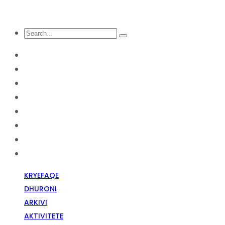
KRYEFAQE
DHURONI
Arkivi
Aktivitete
Diskriminim Fetar
Media
Raportime
Opinion
KRYEFAQE
DHURONI
ARKIVI
AKTIVITETE