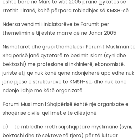
është bërë në Mars të vitit 2005 pranë gjykatës së
rrethit Tiranë, kohë përpara mbledhjes së KMSH-së
Ndërsa vendimi i iniciatorëve të Forumit për
themelimin e tij është marrë që në Janar 2005
Nismëtarët dhe grupi themelues i Forumit Musliman të
Shqipërisë janë qytetarë të besimit islam (syni dhe
bektashi) me profesione si inxhinierë, ekonomistë,
juristë etj, që nuk kanë qënë ndonjëherë apo edhe nuk
janë pjesë e strukturave të KMSH-së, dhe nuk kanë
ndonjë lidhje me këtë organizatë
Forumi Musliman i Shqipërisë është një organizatë e
shoqërisë civile, qëllimet e të cilës janë:
a) të mbledhë rreth saj shqiptarë myslimanë (syni,
bektashi dhe të sekteve të tjera) për të luftuar