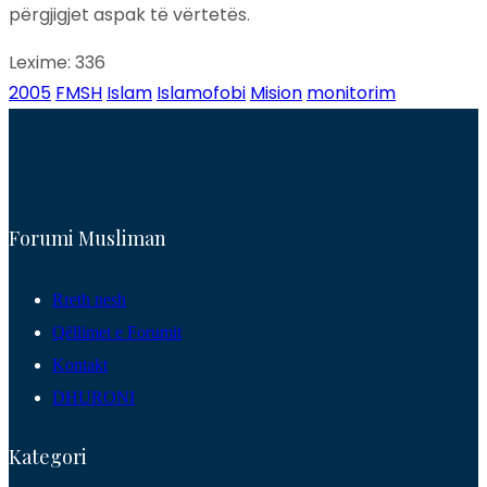
përgjigjet aspak të vërtetës.
Lexime:
336
2005
FMSH
Islam
Islamofobi
Mision
monitorim
Forumi Musliman
Rreth nesh
Qëllimet e Forumit
Kontakt
DHURONI
Kategori