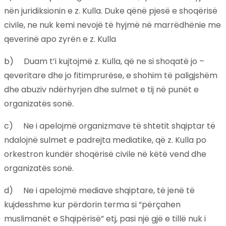
nën juridiksionin e z. Kulla. Duke qënë pjesë e shoqërisë
civile, ne nuk kemi nevojë të hyjmë në marrëdhënie me
qeverinë apo zyrën e z. Kulla
b) Duam t’i kujtojmë z. Kulla, që ne si shoqatë jo –
qeveritare dhe jo fitimprurëse, e shohim të paligjshëm
dhe abuziv ndërhyrjen dhe sulmet e tij në punët e
organizatës sonë.
c) Ne i apelojmë organizmave të shtetit shqiptar të
ndalojnë sulmet e padrejta mediatike, që z. Kulla po
orkestron kundër shoqërisë civile në këtë vend dhe
organizatës sonë.
d) Ne i apelojmë mediave shqiptare, të jenë të
kujdesshme kur përdorin terma si “përçahen
muslimanët e Shqipërisë” etj, pasi një gjë e tillë nuk i