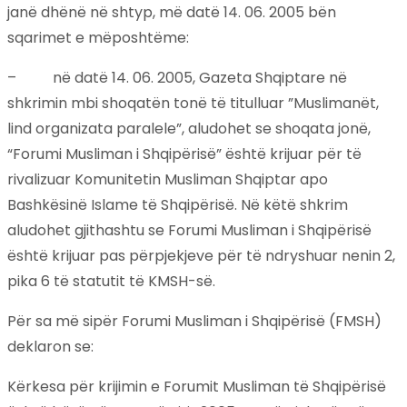
janë dhënë në shtyp, më datë 14. 06. 2005 bën
sqarimet e mëposhtëme:
– në datë 14. 06. 2005, Gazeta Shqiptare në
shkrimin mbi shoqatën tonë të titulluar ”Muslimanët,
lind organizata paralele”, aludohet se shoqata jonë,
“Forumi Musliman i Shqipërisë” është krijuar për të
rivalizuar Komunitetin Musliman Shqiptar apo
Bashkësinë Islame të Shqipërisë. Në këtë shkrim
aludohet gjithashtu se Forumi Musliman i Shqipërisë
është krijuar pas përpjekjeve për të ndryshuar nenin 2,
pika 6 të statutit të KMSH-së.
Për sa më sipër Forumi Musliman i Shqipërisë (FMSH)
deklaron se:
Kërkesa për krijimin e Forumit Musliman të Shqipërisë