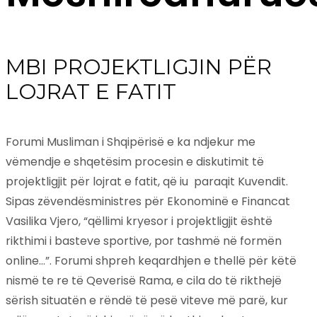
MBI PROJEKTLIGJIN PËR
LOJRAT E FATIT
Forumi Musliman i Shqipërisë e ka ndjekur me
vëmendje e shqetësim procesin e diskutimit të
projektligjit për lojrat e fatit, që iu paraqit Kuvendit.
Sipas zëvendësministres për Ekonominë e Financat
Vasilika Vjero, “qëllimi kryesor i projektligjit është
rikthimi i basteve sportive, por tashmë në formën
online…”. Forumi shpreh keqardhjen e thellë për këtë
nismë te re të Qeverisë Rama, e cila do të rikthejë
sërish situatën e rëndë të pesë viteve më parë, kur