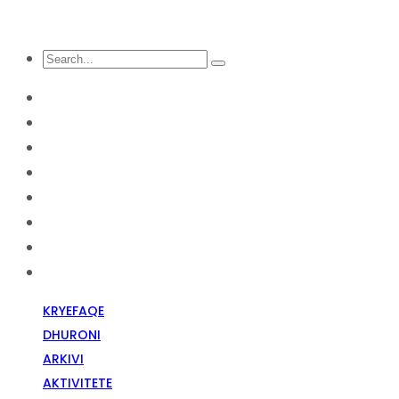
KRYEFAQE
DHURONI
Arkivi
Aktivitete
Diskriminim Fetar
Media
Raportime
Opinion
KRYEFAQE
DHURONI
ARKIVI
AKTIVITETE