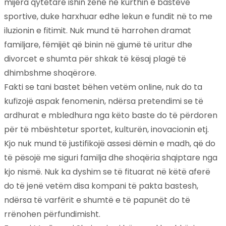
mijëra qytetarë ishin zënë në kurthin e basteve
sportive, duke harxhuar edhe lekun e fundit në to me
iluzionin e fitimit. Nuk mund të harrohen dramat
familjare, fëmijët që binin në gjumë të uritur dhe
divorcet e shumta për shkak të kësaj plagë të
dhimbshme shoqërore.
Fakti se tani bastet bëhen vetëm online, nuk do ta
kufizojë aspak fenomenin, ndërsa pretendimi se të
ardhurat e mbledhura nga këto baste do të përdoren
për të mbështetur sportet, kulturën, inovacionin etj.
Kjo nuk mund të justifikojë assesi dëmin e madh, që do
të pësojë me siguri familja dhe shoqëria shqiptare nga
kjo nismë. Nuk ka dyshim se të fituarat në këtë aferë
do të jenë vetëm disa kompani të pakta bastesh,
ndërsa të varfërit e shumtë e të papunët do të
rrënohen përfundimisht.