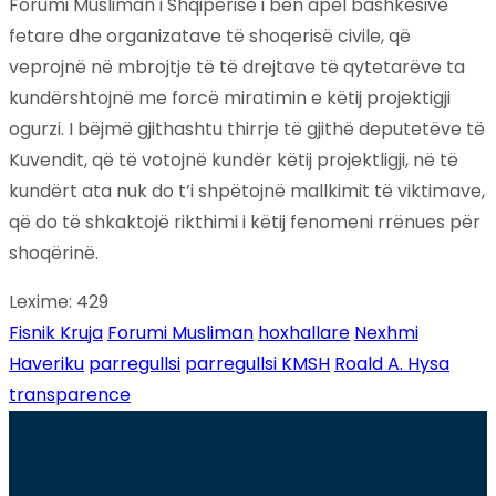
Forumi Musliman i Shqiperise i bën apel bashkësive
fetare dhe organizatave të shoqerisë civile, që
veprojnë në mbrojtje të të drejtave të qytetarëve ta
kundërshtojnë me forcë miratimin e këtij projektigji
ogurzi. I bëjmë gjithashtu thirrje të gjithë deputetëve të
Kuvendit, që të votojnë kundër këtij projektligji, në të
kundërt ata nuk do t’i shpëtojnë mallkimit të viktimave,
që do të shkaktojë rikthimi i këtij fenomeni rrënues për
shoqërinë.
Lexime:
429
Fisnik Kruja
Forumi Musliman
hoxhallare
Nexhmi
Haveriku
parregullsi
parregullsi KMSH
Roald A. Hysa
transparence