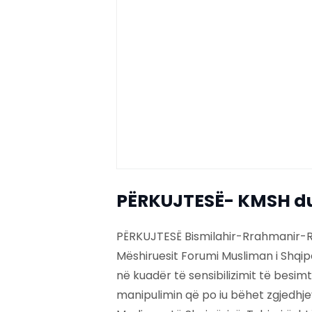
PËRKUJTESË- KMSH duh
PËRKUJTESË Bismilahir-Rrahmanir-Rr
Mëshiruesit Forumi Musliman i Shqip
në kuadër të sensibilizimit të besi
manipulimin që po iu bëhet zgjedhj