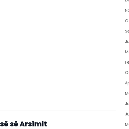
D
N
O
S
Ju
M
F
O
Ap
M
J
Ju
isë së Arsimit
M