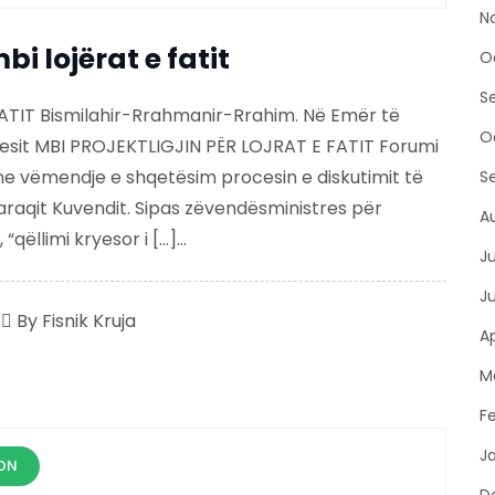
N
i lojërat e fatit
O
S
TIT Bismilahir-Rrahmanir-Rrahim. Në Emër të
O
ruesit MBI PROJEKTLIGJIN PËR LOJRAT E FATIT Forumi
me vëmendje e shqetësim procesin e diskutimit të
S
u paraqit Kuvendit. Sipas zëvendësministres për
A
qëllimi kryesor i […]...
J
J
By
Fisnik Kruja
Ap
M
F
J
ON