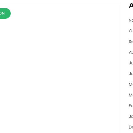
A
ON
N
O
S
A
J
J
M
M
F
J
D