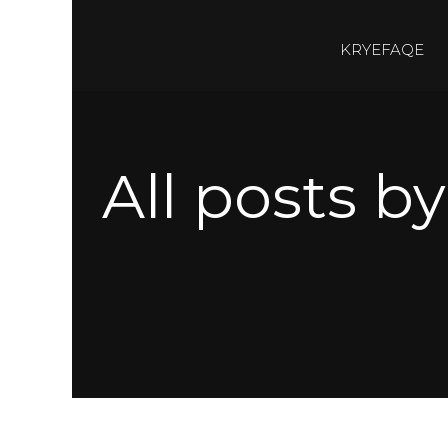
KRYEFAQE
All posts b