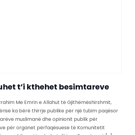
et t’i kthehet besimtareve
ahim Me Emrin e Allahut të Gjithëmëshirshmit,
ërisë ka bërë thirrje publike për një tubim paqësor
mtarëve muslimanë dhe opinionit publik për
eve për organet përfaqësuese të Komunitetit