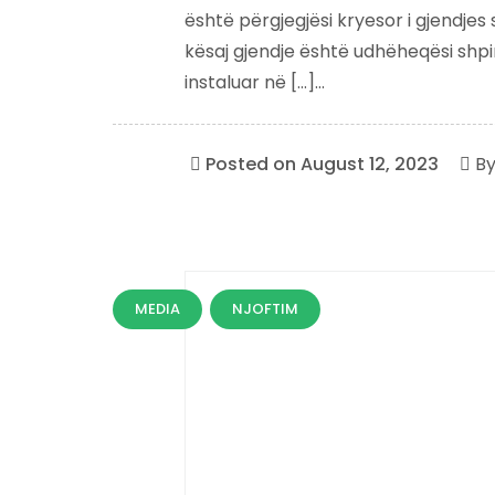
është përgjegjësi kryesor i gjendjes s
kësaj gjendje është udhëheqësi shpirt
instaluar në […]...
Posted on
August 12, 2023
B
MEDIA
NJOFTIM