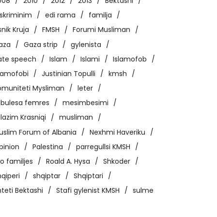
008
2010
2012
2013
Bektashi
iskriminim
edi rama
familja
snik Kruja
FMSH
Forumi Musliman
aza
Gaza strip
gylenista
ate speech
Islam
Islami
Islamofob
slamofobi
Justinian Topulli
kmsh
omuniteti Mysliman
leter
bulesa femres
mesimbesimi
lazim Krasniqi
musliman
uslim Forum of Albania
Nexhmi Haveriku
pinion
Palestina
parregullsi KMSH
o familjes
Roald A. Hysa
Shkoder
qiperi
shqiptar
Shqiptari
teti Bektashi
Stafi gylenist KMSH
sulme