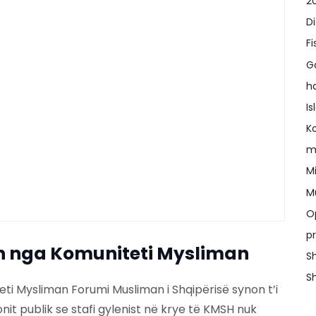
2
D
Fi
G
h
I
K
m
Mi
M
O
pr
en nga Komuniteti Mysliman
Sh
Sh
ti Mysliman Forumi Musliman i Shqipërisë synon t’i
nit publik se stafi gylenist në krye të KMSH nuk