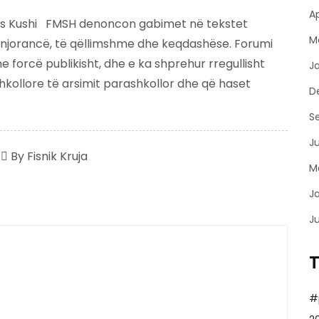
Ap
. Evis Kushi FMSH denoncon gabimet në tekstet
M
 injorancë, të qëllimshme dhe keqdashëse. Forumi
 forcë publikisht, dhe e ka shprehur rregullisht
J
shkollore të arsimit parashkollor dhe që haset
D
S
J
By
Fisnik Kruja
M
J
J
#