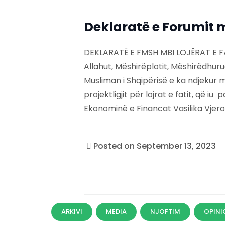
Deklaratë e Forumit mb
DEKLARATË E FMSH MBI LOJËRAT E FA
Allahut, Mëshirëplotit, Mëshirëdhu
Musliman i Shqipërisë e ka ndjekur 
projektligjit për lojrat e fatit, që i
Ekonominë e Financat Vasilika Vjero, “
Posted on
September 13, 2023
ARKIVI
MEDIA
NJOFTIM
OPINI