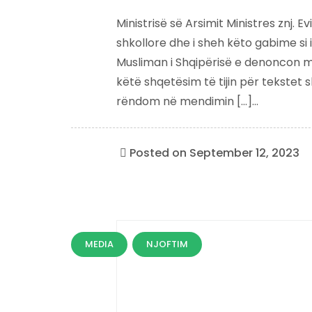
Ministrisë së Arsimit Ministres znj
shkollore dhe i sheh këto gabime si
Musliman i Shqipërisë e denoncon me
këtë shqetësim të tijin për tekstet 
rëndom në mendimin […]...
Posted on
September 12, 2023
MEDIA
NJOFTIM