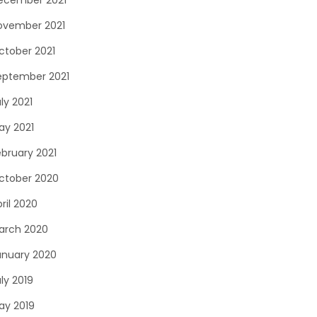
ecember 2021
ovember 2021
ctober 2021
eptember 2021
ly 2021
ay 2021
ebruary 2021
ctober 2020
ril 2020
arch 2020
anuary 2020
ly 2019
ay 2019