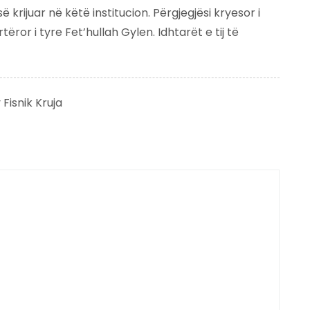
ë krijuar në këtë institucion. Përgjegjësi kryesor i
ëror i tyre Fet’hullah Gylen. Idhtarët e tij të
y
Fisnik Kruja