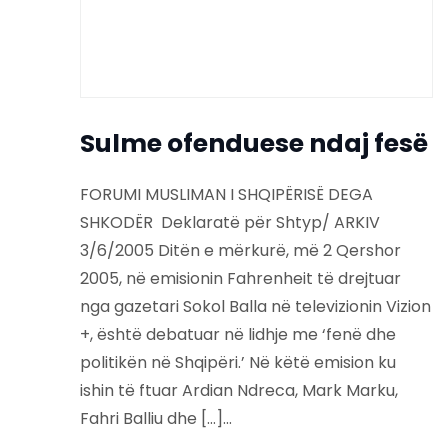
Sulme ofenduese ndaj fesë
FORUMI MUSLIMAN I SHQIPËRISË DEGA
SHKODËR Deklaratë për Shtyp/ ARKIV
3/6/2005 Ditën e mërkurë, më 2 Qershor
2005, në emisionin Fahrenheit të drejtuar
nga gazetari Sokol Balla në televizionin Vizion
+, është debatuar në lidhje me ‘fenë dhe
politikën në Shqipëri.’ Në këtë emision ku
ishin të ftuar Ardian Ndreca, Mark Marku,
Fahri Balliu dhe […]...