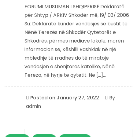
FORUMI MUSLIMAN I SHQIPËRISË Deklaratë
për Shtyp / ARKIV Shkodër më, 19/ 03/ 2006
Su: Deklaratë kundër vendosjes së bustit të
Nënë Terezës në Shkodër Qytetarët e
Shkodrës, përmes mediave lokale, morën
informacion se, Këshilli Bashkiak në një
mbledhje të rradhës do të miratojë
vendosjen e shenjtores katolike, Nënë
Tereza, në hyrje të qytetit. Ne […]...
Posted on
January 27, 2022
By
admin