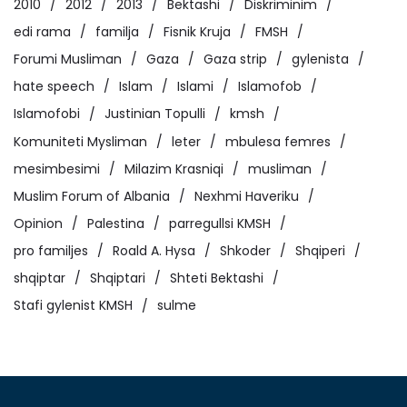
2010
2012
2013
Bektashi
Diskriminim
edi rama
familja
Fisnik Kruja
FMSH
Forumi Musliman
Gaza
Gaza strip
gylenista
hate speech
Islam
Islami
Islamofob
Islamofobi
Justinian Topulli
kmsh
Komuniteti Mysliman
leter
mbulesa femres
mesimbesimi
Milazim Krasniqi
musliman
Muslim Forum of Albania
Nexhmi Haveriku
Opinion
Palestina
parregullsi KMSH
pro familjes
Roald A. Hysa
Shkoder
Shqiperi
shqiptar
Shqiptari
Shteti Bektashi
Stafi gylenist KMSH
sulme