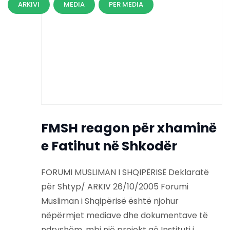
ARKIVI
MEDIA
PER MEDIA
FMSH reagon për xhaminë
e Fatihut në Shkodër
FORUMI MUSLIMAN I SHQIPËRISË Deklaratë
për Shtyp/ ARKIV 26/10/2005 Forumi
Musliman i Shqipërisë është njohur
nëpërmjet mediave dhe dokumentave të
ndryshëm, mbi një projekt që Instituti i