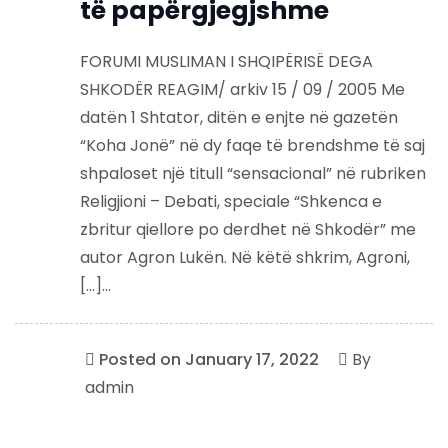
të papërgjegjshme
FORUMI MUSLIMAN I SHQIPËRISË DEGA
SHKODËR REAGIM/ arkiv 15 / 09 / 2005 Me
datën 1 Shtator, ditën e enjte në gazetën
“Koha Jonë” në dy faqe të brendshme të saj
shpaloset një titull “sensacional” në rubriken
Religjioni – Debati, speciale “Shkenca e
zbritur qiellore po derdhet në Shkodër” me
autor Agron Lukën. Në këtë shkrim, Agroni,
[…]...
Posted on
January 17, 2022
By
admin