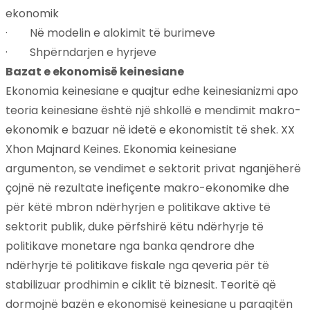
ekonomik
·
Në modelin e alokimit të burimeve
·
Shpërndarjen e hyrjeve
Bazat e ekonomisë keinesiane
Ekonomia keinesiane e quajtur edhe keinesianizmi apo
teoria keinesiane është një shkollë e mendimit makro-
ekonomik e bazuar në idetë e ekonomistit të shek. XX
Xhon Majnard Keines. Ekonomia keinesiane
argumenton, se vendimet e sektorit privat nganjëherë
çojnë në rezultate inefiçente makro-ekonomike dhe
për këtë mbron ndërhyrjen e politikave aktive të
sektorit publik, duke përfshirë këtu ndërhyrje të
politikave monetare nga banka qendrore dhe
ndërhyrje të politikave fiskale nga qeveria për të
stabilizuar prodhimin e ciklit të biznesit. Teoritë që
dormojnë bazën e ekonomisë keinesiane u paraqitën