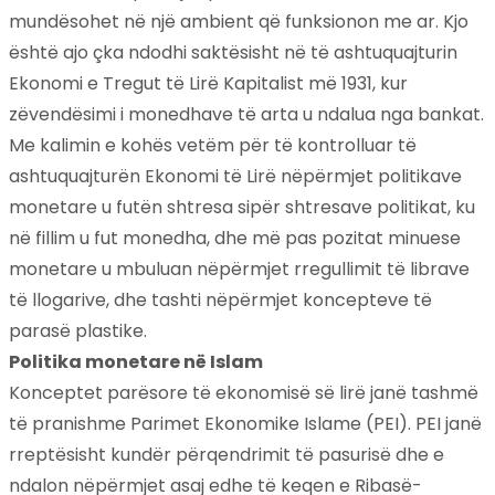
mundësohet në një ambient që funksionon me ar. Kjo
është ajo çka ndodhi saktësisht në të ashtuquajturin
Ekonomi e Tregut të Lirë Kapitalist më 1931, kur
zëvendësimi i monedhave të arta u ndalua nga bankat.
Me kalimin e kohës vetëm për të kontrolluar të
ashtuquajturën Ekonomi të Lirë nëpërmjet politikave
monetare u futën shtresa sipër shtresave politikat, ku
në fillim u fut monedha, dhe më pas pozitat minuese
monetare u mbuluan nëpërmjet rregullimit të librave
të llogarive, dhe tashti nëpërmjet koncepteve të
parasë plastike.
Politika monetare në Islam
Konceptet parësore të ekonomisë së lirë janë tashmë
të pranishme Parimet Ekonomike Islame (PEI). PEI janë
rreptësisht kundër përqendrimit të pasurisë dhe e
ndalon nëpërmjet asaj edhe të keqen e Ribasë-