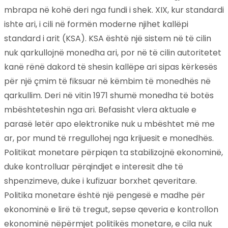
mbrapa në kohë deri nga fundi i shek. XIX, kur standardi
ishte ari, i cili në formën moderne njihet kallëpi
standard i arit (KSA). KSA është një sistem në të cilin
nuk qarkullojnë monedha ari, por në të cilin autoritetet
kanë rënë dakord të shesin kallëpe ari sipas kërkesës
për një çmim të fiksuar në këmbim të monedhës në
qarkullim. Deri në vitin 1971 shumë monedha të botës
mbështeteshin nga ari. Befasisht vlera aktuale e
parasë letër apo elektronike nuk u mbështet më me
ar, por mund të rregullohej nga krijuesit e monedhës.
Politikat monetare përpiqen ta stabilizojnë ekonominë,
duke kontrolluar përqindjet e interesit dhe të
shpenzimeve, duke i kufizuar borxhet qeveritare.
Politika monetare është një pengesë e madhe për
ekonominë e lirë të tregut, sepse qeveria e kontrollon
ekonominë nëpërmjet politikës monetare, e cila nuk