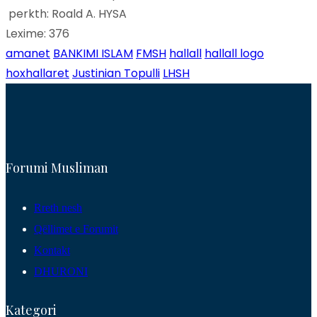
perkth: Roald A. HYSA
Lexime:
376
amanet
BANKIMI ISLAM
FMSH
hallall
hallall logo
hoxhallaret
Justinian Topulli
LHSH
Forumi Musliman
Rreth nesh
Qëllimet e Forumit
Kontakt
DHURONI
Kategori