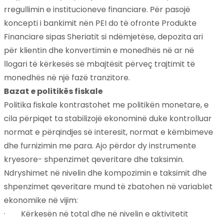
rregullimin e institucioneve financiare. Për pasojë
koncepti i bankimit nën PEI do të ofronte Produkte
Financiare sipas Sheriatit si ndëmjetëse, depozita ari
për klientin dhe konvertimin e monedhës në ar në
llogari të kërkesës së mbajtësit përveç trajtimit të
monedhës në një fazë tranzitore.
Bazat e politikës fiskale
Politika fiskale kontrastohet me politikën monetare, e
cila përpiqet ta stabilizojë ekonominë duke kontrolluar
normat e përqindjes së interesit, normat e këmbimeve
dhe furnizimin me para. Ajo përdor dy instrumente
kryesore- shpenzimet qeveritare dhe taksimin.
Ndryshimet në nivelin dhe kompozimin e taksimit dhe
shpenzimet qeveritare mund të zbatohen në variablet
ekonomike në vijim:
·
Kërkesën në total dhe në nivelin e aktivitetit