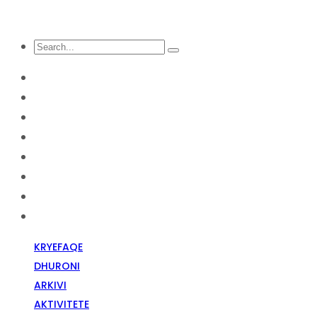
KRYEFAQE
DHURONI
Arkivi
Aktivitete
Diskriminim Fetar
Media
Raportime
Opinion
KRYEFAQE
DHURONI
ARKIVI
AKTIVITETE