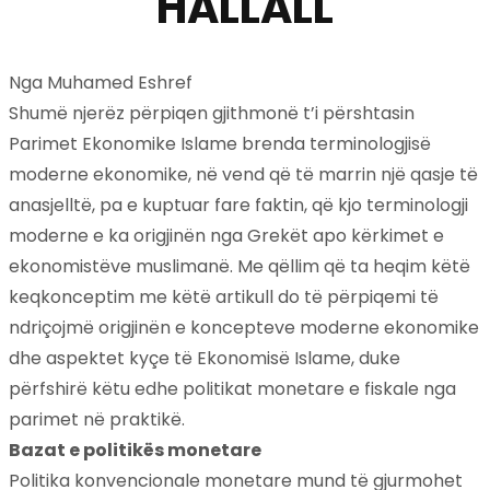
HALLALL
Nga Muhamed Eshref
Shumë njerëz përpiqen gjithmonë t’i përshtasin
Parimet Ekonomike Islame brenda terminologjisë
moderne ekonomike, në vend që të marrin një qasje të
anasjelltë, pa e kuptuar fare faktin, që kjo terminologji
moderne e ka origjinën nga Grekët apo kërkimet e
ekonomistëve muslimanë. Me qëllim që ta heqim këtë
keqkonceptim me këtë artikull do të përpiqemi të
ndriçojmë origjinën e koncepteve moderne ekonomike
dhe aspektet kyçe të Ekonomisë Islame, duke
përfshirë këtu edhe politikat monetare e fiskale nga
parimet në praktikë.
Bazat e politikës monetare
Politika konvencionale monetare mund të gjurmohet