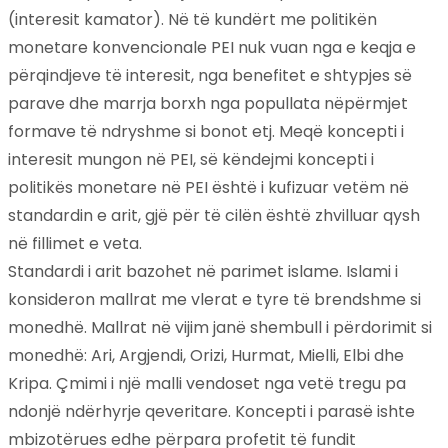
(interesit kamator). Në të kundërt me politikën
monetare konvencionale PEI nuk vuan nga e keqja e
përqindjeve të interesit, nga benefitet e shtypjes së
parave dhe marrja borxh nga popullata nëpërmjet
formave të ndryshme si bonot etj. Meqë koncepti i
interesit mungon në PEI, së këndejmi koncepti i
politikës monetare në PEI është i kufizuar vetëm në
standardin e arit, gjë për të cilën është zhvilluar qysh
në fillimet e veta.
Standardi i arit bazohet në parimet islame. Islami i
konsideron mallrat me vlerat e tyre të brendshme si
monedhë. Mallrat në vijim janë shembull i përdorimit si
monedhë: Ari, Argjendi, Orizi, Hurmat, Mielli, Elbi dhe
Kripa. Çmimi i një malli vendoset nga vetë tregu pa
ndonjë ndërhyrje qeveritare. Koncepti i parasë ishte
mbizotërues edhe përpara profetit të fundit