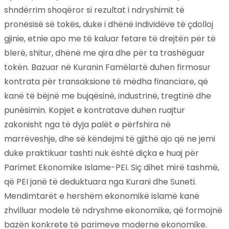
shndërrim shoqëror si rezultat i ndryshimit të
pronësisë së tokës, duke i dhënë individëve të çdolloj
gjinie, etnie apo me të kaluar fetare të drejtën për të
blerë, shitur, dhënë me qira dhe për ta trashëguar
tokën. Bazuar në Kuranin Famëlartë duhen firmosur
kontrata për transaksione të mëdha financiare, që
kanë të bëjnë me bujqësinë, industrinë, tregtinë dhe
punësimin. Kopjet e kontratave duhen ruajtur
zakonisht nga të dyja palët e përfshira në
marrëveshje, dhe së këndejmi të gjithë ajo që ne jemi
duke praktikuar tashti nuk është diçka e huaj për
Parimet Ekonomike Islame-PEI. Siç dihet mirë tashmë,
që PEI janë të deduktuara nga Kurani dhe Suneti.
Mendimtarët e hershëm ekonomikë islamë kanë
zhvilluar modele të ndryshme ekonomike, që formojnë
bazën konkrete të parimeve moderne ekonomike.