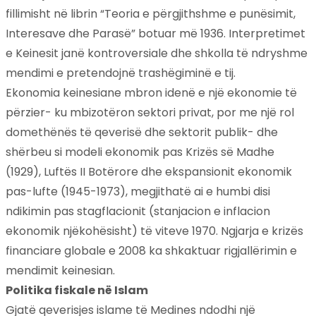
fillimisht në librin “Teoria e përgjithshme e punësimit,
Interesave dhe Parasë” botuar më 1936. Interpretimet
e Keinesit janë kontroversiale dhe shkolla të ndryshme
mendimi e pretendojnë trashëgiminë e tij.
Ekonomia keinesiane mbron idenë e një ekonomie të
përzier- ku mbizotëron sektori privat, por me një rol
domethënës të qeverisë dhe sektorit publik- dhe
shërbeu si modeli ekonomik pas Krizës së Madhe
(1929), Luftës II Botërore dhe ekspansionit ekonomik
pas-lufte (1945-1973), megjithatë ai e humbi disi
ndikimin pas stagflacionit (stanjacion e inflacion
ekonomik njëkohësisht) të viteve 1970. Ngjarja e krizës
financiare globale e 2008 ka shkaktuar rigjallërimin e
mendimit keinesian.
Politika fiskale në Islam
Gjatë qeverisjes islame të Medines ndodhi një