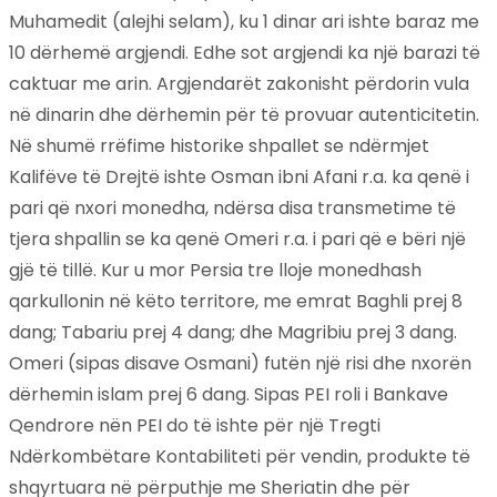
Muhamedit (alejhi selam), ku 1 dinar ari ishte baraz me
10 dërhemë argjendi. Edhe sot argjendi ka një barazi të
caktuar me arin. Argjendarët zakonisht përdorin vula
në dinarin dhe dërhemin për të provuar autenticitetin.
Në shumë rrëfime historike shpallet se ndërmjet
Kalifëve të Drejtë ishte Osman ibni Afani r.a. ka qenë i
pari që nxori monedha, ndërsa disa transmetime të
tjera shpallin se ka qenë Omeri r.a. i pari që e bëri një
gjë të tillë. Kur u mor Persia tre lloje monedhash
qarkullonin në këto territore, me emrat Baghli prej 8
dang; Tabariu prej 4 dang; dhe Magribiu prej 3 dang.
Omeri (sipas disave Osmani) futën një risi dhe nxorën
dërhemin islam prej 6 dang. Sipas PEI roli i Bankave
Qendrore nën PEI do të ishte për një Tregti
Ndërkombëtare Kontabiliteti për vendin, produkte të
shqyrtuara në përputhje me Sheriatin dhe për