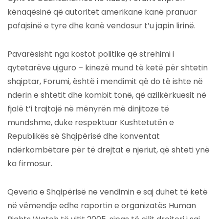
kënaqësinë që autoritet amerikane kanë pranuar
pafajsinë e tyre dhe kanë vendosur t’u japin lirinë.
Pavarësisht nga kostot politike që strehimi i
qytetarëve ujguro – kinezë mund të ketë për shtetin
shqiptar, Forumi, është i mendimit që do të ishte në
nderin e shtetit dhe kombit tonë, që azilkërkuesit në
fjalë t’i trajtojë në mënyrën më dinjitoze të
mundshme, duke respektuar Kushtetutën e
Republikës së Shqipërisë dhe konventat
ndërkombëtare për të drejtat e njeriut, që shteti ynë
ka firmosur.
Qeveria e Shqipërisë ne vendimin e saj duhet të ketë
në vëmendje edhe raportin e organizatës Human