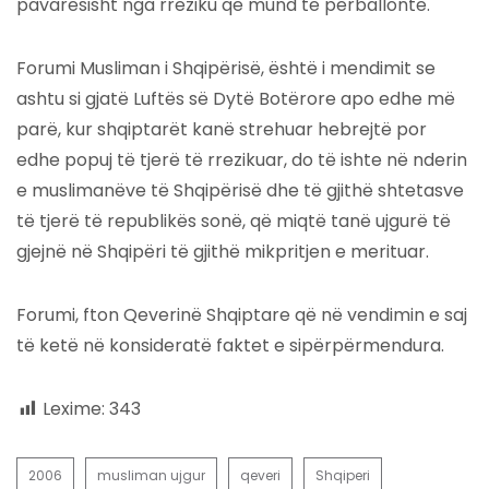
pavarësisht nga rreziku që mund të përballonte.
Forumi Musliman i Shqipërisë, është i mendimit se
ashtu si gjatë Luftës së Dytë Botërore apo edhe më
parë, kur shqiptarët kanë strehuar hebrejtë por
edhe popuj të tjerë të rrezikuar, do të ishte në nderin
e muslimanëve të Shqipërisë dhe të gjithë shtetasve
të tjerë të republikës sonë, që miqtë tanë ujgurë të
gjejnë në Shqipëri të gjithë mikpritjen e merituar.
Forumi, fton Qeverinë Shqiptare që në vendimin e saj
të ketë në konsideratë faktet e sipërpërmendura.
Lexime:
343
2006
musliman ujgur
qeveri
Shqiperi