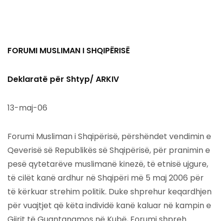
FORUMI MUSLIMAN I SHQIPËRISË
Deklaratë për Shtyp/ ARKIV
13-maj-06
Forumi Musliman i Shqipërisë, përshëndet vendimin e
Qeverisë së Republikës së Shqipërisë, për pranimin e
pesë qytetarëve muslimanë kinezë, të etnisë ujgure,
të cilët kanë ardhur në Shqipëri më 5 maj 2006 për
të kërkuar strehim politik. Duke shprehur keqardhjen
për vuajtjet që këta individë kanë kaluar në kampin e
Gjirit të Guantanamos në Kubë, Forumi shpreh