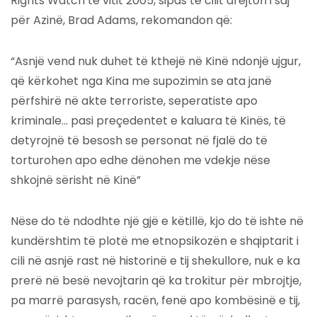
Rights Watch të vitit 2005, sipas të cilit drejtori i saj
për Azinë, Brad Adams, rekomandon që:
“Asnjë vend nuk duhet të kthejë në Kinë ndonjë ujgur,
që kërkohet nga Kina me supozimin se ata janë
përfshirë në akte terroriste, seperatiste apo
kriminale… pasi preçedentet e kaluara të Kinës, të
detyrojnë të besosh se personat në fjalë do të
torturohen apo edhe dënohen me vdekje nëse
shkojnë sërisht në Kinë”
Nëse do të ndodhte një gjë e këtillë, kjo do të ishte në
kundërshtim të plotë me etnopsikozën e shqiptarit i
cili në asnjë rast në historinë e tij shekullore, nuk e ka
prerë në besë nevojtarin që ka trokitur për mbrojtje,
pa marrë parasysh, racën, fenë apo kombësinë e tij,