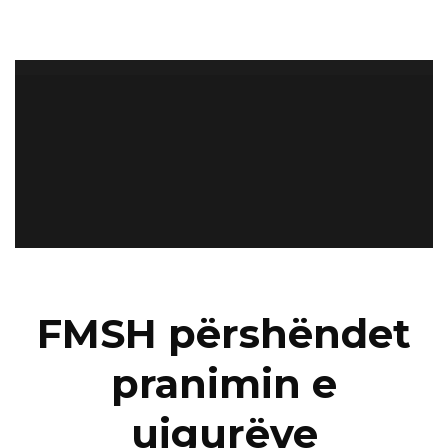
FMSH përshëndet
pranimin e
ujgurëve