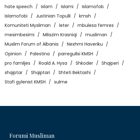
hate speech
Islam
Islami
Islamofob
Islamofobi
Justinian Topulli
kmsh
Komuniteti Mysliman
leter
mbulesa femres
mesimbesimi
Milazim Krasniqi
musliman
Muslim Forum of Albania
Nexhmi Haveriku
Opinion
Palestina
parregullsi KMSH
pro familjes
Roald A. Hysa
Shkoder
Shqiperi
shqiptar
Shqiptari
Shteti Bektashi
Stafi gylenist KMSH
sulme
Forumi Musliman