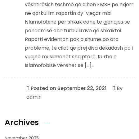
vështirësish tashmë që dihen FMSH po nxjerr
në qarkullim raportin dy-vjeçar mbi
Islamofobinë për shkak edhe të gjendjes së
pandemisë dhe turbullirave që shkaktoi.
Raporti evidenton pak a shumë po ato
probleme, të cilat që prej disa dekadash po i
vuajnë muslimanët shqiptarë. Kurba e
Islamofobisë vërehet se […]...
Posted on
September 22, 2021
By
admin
Archives
November 2025