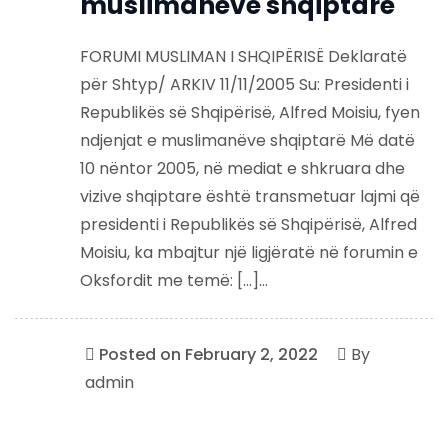
muslimanëve shqiptarë
FORUMI MUSLIMAN I SHQIPËRISË Deklaratë
për Shtyp/ ARKIV 11/11/2005 Su: Presidenti i
Republikës së Shqipërisë, Alfred Moisiu, fyen
ndjenjat e muslimanëve shqiptarë Më datë
10 nëntor 2005, në mediat e shkruara dhe
vizive shqiptare është transmetuar lajmi që
presidenti i Republikës së Shqipërisë, Alfred
Moisiu, ka mbajtur një ligjëratë në forumin e
Oksfordit me temë: […]...
Posted on
February 2, 2022
By
admin