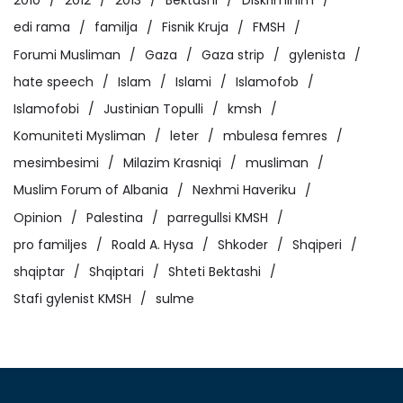
2010
2012
2013
Bektashi
Diskriminim
edi rama
familja
Fisnik Kruja
FMSH
Forumi Musliman
Gaza
Gaza strip
gylenista
hate speech
Islam
Islami
Islamofob
Islamofobi
Justinian Topulli
kmsh
Komuniteti Mysliman
leter
mbulesa femres
mesimbesimi
Milazim Krasniqi
musliman
Muslim Forum of Albania
Nexhmi Haveriku
Opinion
Palestina
parregullsi KMSH
pro familjes
Roald A. Hysa
Shkoder
Shqiperi
shqiptar
Shqiptari
Shteti Bektashi
Stafi gylenist KMSH
sulme