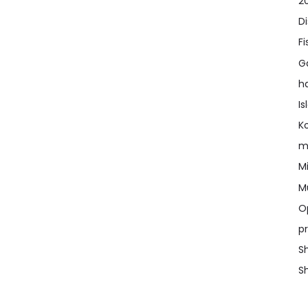
2
D
Fi
G
h
I
K
m
Mi
M
O
pr
Sh
Sh