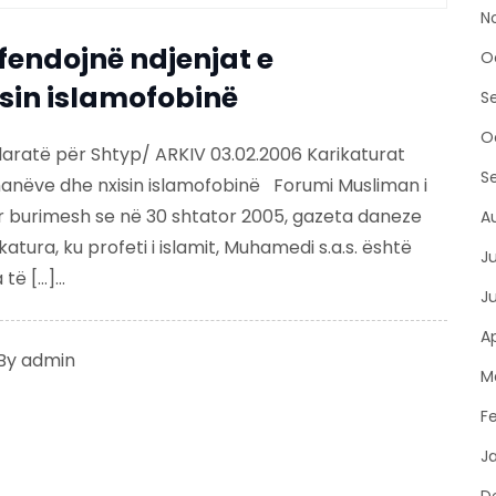
N
fendojnë ndjenjat e
O
sin islamofobinë
S
O
aratë për Shtyp/ ARKIV 03.02.2006 Karikaturat
S
anëve dhe nxisin islamofobinë Forumi Musliman i
r burimesh se në 30 shtator 2005, gazeta daneze
A
atura, ku profeti i islamit, Muhamedi s.a.s. është
J
ë […]...
J
Ap
By
admin
M
F
J