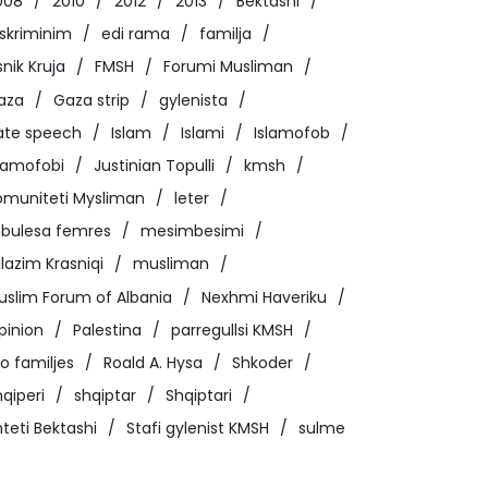
008
2010
2012
2013
Bektashi
iskriminim
edi rama
familja
snik Kruja
FMSH
Forumi Musliman
aza
Gaza strip
gylenista
ate speech
Islam
Islami
Islamofob
slamofobi
Justinian Topulli
kmsh
omuniteti Mysliman
leter
bulesa femres
mesimbesimi
lazim Krasniqi
musliman
uslim Forum of Albania
Nexhmi Haveriku
pinion
Palestina
parregullsi KMSH
o familjes
Roald A. Hysa
Shkoder
qiperi
shqiptar
Shqiptari
teti Bektashi
Stafi gylenist KMSH
sulme