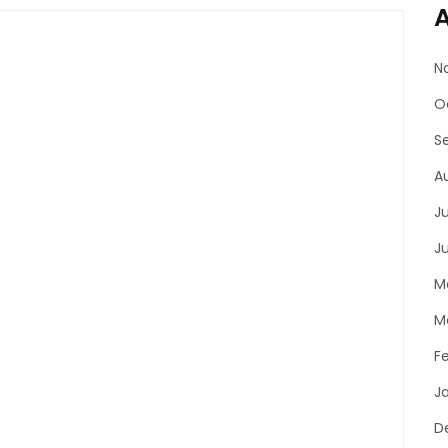
A
N
O
S
A
J
J
M
M
F
J
D