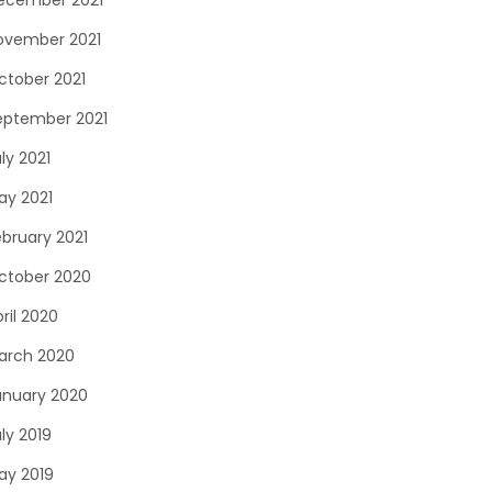
ecember 2021
ovember 2021
ctober 2021
eptember 2021
ly 2021
ay 2021
ebruary 2021
ctober 2020
ril 2020
arch 2020
anuary 2020
ly 2019
ay 2019