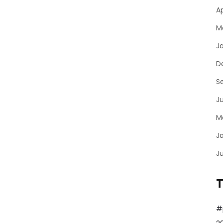
Ap
M
J
D
S
J
M
J
J
#