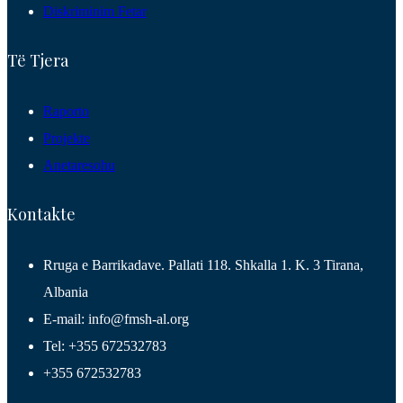
Diskriminim Fetar
Të Tjera
Raporto
Projekte
Anetaresohu
Kontakte
Rruga e Barrikadave. Pallati 118. Shkalla 1. K. 3 Tirana,
Albania
E-mail: info@fmsh-al.org
Tel: +355 672532783
+355 672532783