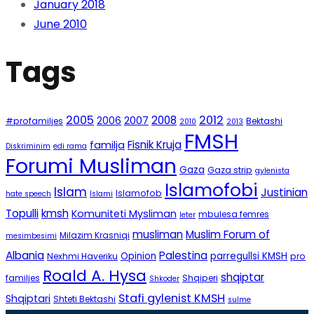
January 2018
June 2010
Tags
2005
2012
2008
2007
2006
#profamiljes
Bektashi
2010
2013
FMSH
Fisnik Kruja
familja
Diskriminim
edi rama
Forumi Musliman
Gaza
Gaza strip
gylenista
Islamofobi
Islam
Justinian
Islamofob
hate speech
Islami
Topulli
kmsh
Komuniteti Mysliman
mbulesa femres
leter
musliman
Muslim Forum of
Milazim Krasniqi
mesimbesimi
Albania
Palestina
Opinion
parregullsi KMSH
Nexhmi Haveriku
pro
Roald A. Hysa
shqiptar
familjes
Shqiperi
Shkoder
Stafi gylenist KMSH
Shqiptari
Shteti Bektashi
sulme