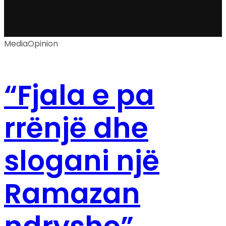
Media
Opinion
“Fjala e pa
rrënjë dhe
slogani një
Ramazan