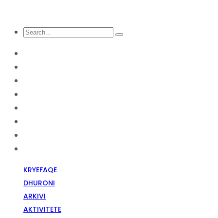
KRYEFAQE
DHURONI
Arkivi
Aktivitete
Diskriminim Fetar
Media
Raportime
Opinion
KRYEFAQE
DHURONI
ARKIVI
AKTIVITETE