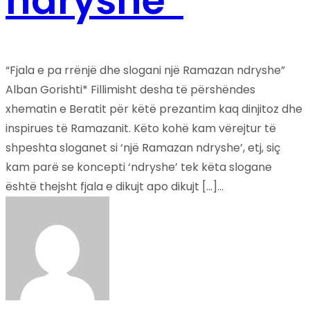
ndryshe”
“Fjala e pa rrënjë dhe slogani një Ramazan ndryshe”
Alban Gorishti* Fillimisht desha të përshëndes
xhematin e Beratit për këtë prezantim kaq dinjitoz dhe
inspirues të Ramazanit. Këto kohë kam vërejtur të
shpeshta sloganet si ‘një Ramazan ndryshe’, etj, siç
kam parë se koncepti ‘ndryshe’ tek këta slogane
është thejsht fjala e dikujt apo dikujt […]...