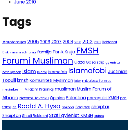
June 2010
Tags
2005
2012
2008
2007
2006
#profamiljes
Bektashi
2010
2013
FMSH
Fisnik Kruja
familja
Diskriminim
edi rama
Forumi Musliman
Gaza
Gaza strip
gylenista
Islamofobi
Islam
Justinian
Islamofob
hate speech
Islami
Topulli
kmsh
Komuniteti Mysliman
mbulesa femres
leter
musliman
Muslim Forum of
Milazim Krasniqi
mesimbesimi
Albania
Palestina
Opinion
parregullsi KMSH
Nexhmi Haveriku
pro
Roald A. Hysa
shqiptar
familjes
Shqiperi
Shkoder
Stafi gylenist KMSH
Shqiptari
Shteti Bektashi
sulme