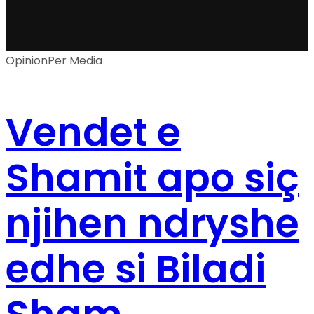
Opinion
Per Media
Vendet e
Shamit apo siç
njihen ndryshe
edhe si Biladi