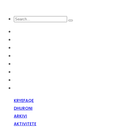
KRYEFAQE
DHURONI
Arkivi
Aktivitete
Diskriminim Fetar
Media
Raportime
Opinion
KRYEFAQE
DHURONI
ARKIVI
AKTIVITETE