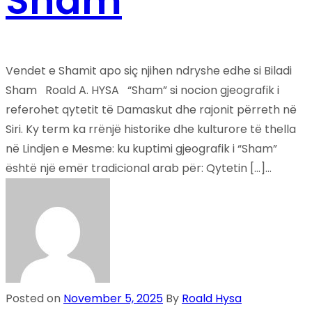
Sham
Vendet e Shamit apo siç njihen ndryshe edhe si Biladi
Sham Roald A. HYSA “Sham” si nocion gjeografik i
referohet qytetit të Damaskut dhe rajonit përreth në
Siri. Ky term ka rrënjë historike dhe kulturore të thella
në Lindjen e Mesme: ku kuptimi gjeografik i “Sham”
është një emër tradicional arab për: Qytetin […]...
Posted on
November 5, 2025
By
Roald Hysa