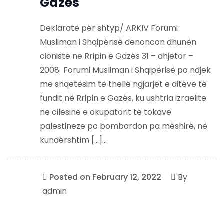
Gazës
Deklaratë për shtyp/ ARKIV Forumi
Musliman i Shqipërisë denoncon dhunën
cioniste ne Rripin e Gazës 31 – dhjetor –
2008 Forumi Musliman i Shqipërisë po ndjek
me shqetësim të thellë ngjarjet e ditëve të
fundit në Rripin e Gazës, ku ushtria izraelite
ne cilësinë e okupatorit të tokave
palestineze po bombardon pa mëshirë, në
kundërshtim […]...
Posted on
February 12, 2022
By
admin