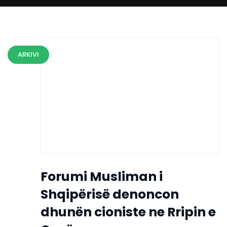
ARKIVI
Forumi Musliman i
Shqipërisë denoncon
dhunën cioniste ne Rripin e