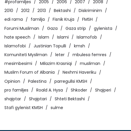
#profamiljes
2005
2006
2007
2008
2010
2012
2013
Bektashi
Diskriminim
edi rama
familja
Fisnik Kruja
FMSH
Forumi Musliman
Gaza
Gaza strip
gylenista
hate speech
Islam
Islami
Islamofob
Islamofobi
Justinian Topulli
kmsh
Komuniteti Mysliman
leter
mbulesa femres
mesimbesimi
Milazim Krasniqi
musliman
Muslim Forum of Albania
Nexhmi Haveriku
Opinion
Palestina
parregullsi KMSH
pro familjes
Roald A. Hysa
Shkoder
Shqiperi
shqiptar
Shqiptari
Shteti Bektashi
Stafi gylenist KMSH
sulme