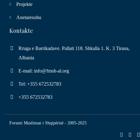
Projekte
Anetaresohu
Kontakte
Rruga e Barrikadave. Pallati 118. Shkalla 1. K. 3 Tirana,
Albania
E-mail: info@fmsh-al.org
Tel: +355 672532783
+355 672532783
Forumi Musliman i Shqipërisë - 2005-2025