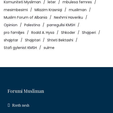
Komuniteti Mysliman
leter
mbulesa femres
mesimbesimi
Milazim Krasniqi
musliman
Muslim Forum of Albania
Nexhmi Haveriku
Opinion
Palestina
parregullsi KMSH
pro familjes
Roald A. Hysa
Shkoder
Shqiperi
shqiptar
Shqiptari
Shteti Bektashi
Stafi gylenist KMSH
sulme
Forumi Musliman
Rreth nesh