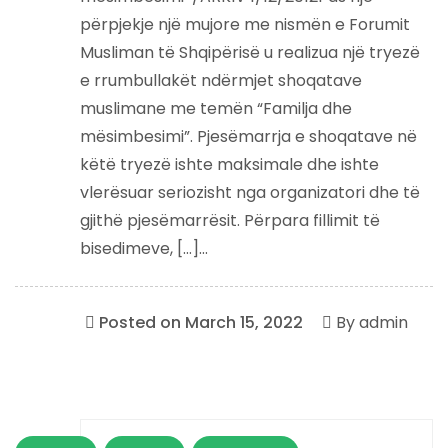
përpjekje një mujore me nismën e Forumit
Musliman të Shqipërisë u realizua një tryezë
e rrumbullakët ndërmjet shoqatave
muslimane me temën “Familja dhe
mësimbesimi”. Pjesëmarrja e shoqatave në
këtë tryezë ishte maksimale dhe ishte
vlerësuar seriozisht nga organizatori dhe të
gjithë pjesëmarrësit. Përpara fillimit të
bisedimeve, […]...
Posted on
March 15, 2022
By
admin