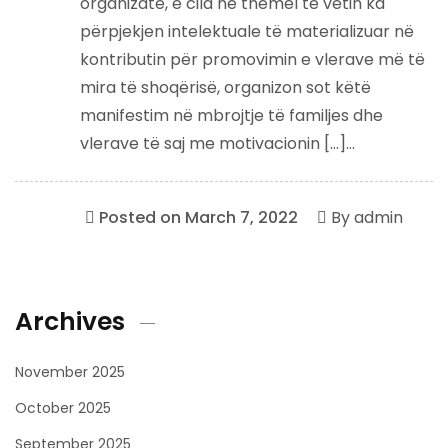
organizatë, e cila në themel të vetin ka
përpjekjen intelektuale të materializuar në
kontributin për promovimin e vlerave më të
mira të shoqërisë, organizon sot këtë
manifestim në mbrojtje të familjes dhe
vlerave të saj me motivacionin […]...
Posted on
March 7, 2022
By
admin
Archives
November 2025
October 2025
September 2025