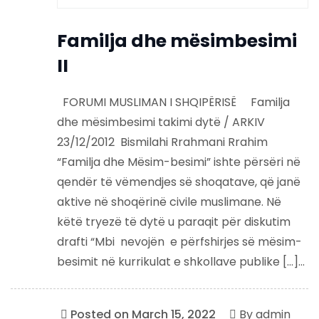
Familja dhe mësimbesimi
II
FORUMI MUSLIMAN I SHQIPËRISË Familja
dhe mësimbesimi takimi dytë / ARKIV
23/12/2012 Bismilahi Rrahmani Rrahim
“Familja dhe Mësim-besimi” ishte përsëri në
qendër të vëmendjes së shoqatave, që janë
aktive në shoqërinë civile muslimane. Në
këtë tryezë të dytë u paraqit për diskutim
drafti “Mbi nevojën e përfshirjes së mësim-
besimit në kurrikulat e shkollave publike […]...
Posted on
March 15, 2022
By
admin