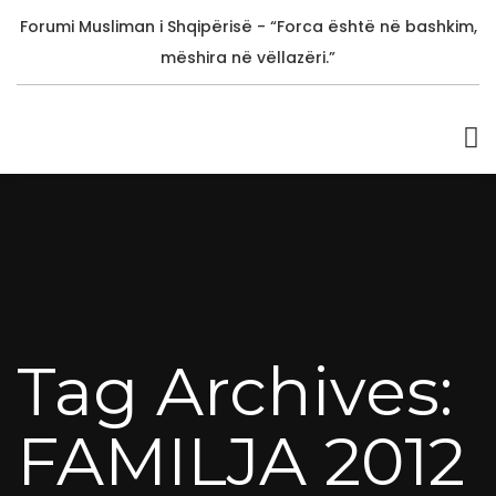
Forumi Musliman i Shqipërisë - “Forca është në bashkim,
mëshira në vëllazëri.”
Tag Archives:
FAMILJA 2012