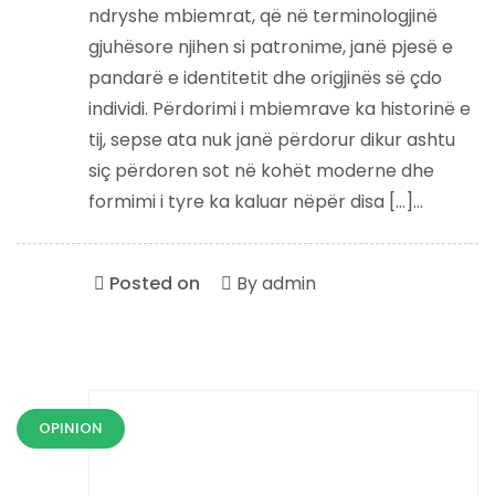
ndryshe mbiemrat, që në terminologjinë
gjuhësore njihen si patronime, janë pjesë e
pandarë e identitetit dhe origjinës së çdo
individi. Përdorimi i mbiemrave ka historinë e
tij, sepse ata nuk janë përdorur dikur ashtu
siç përdoren sot në kohët moderne dhe
formimi i tyre ka kaluar nëpër disa […]...
Posted on
By
admin
OPINION