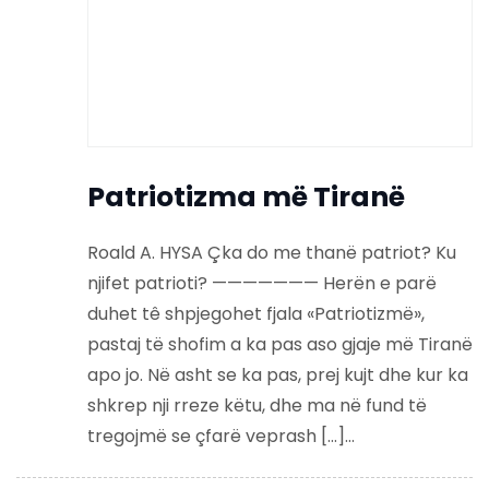
Patriotizma më Tiranë
Roald A. HYSA Çka do me thanë patriot? Ku
njifet patrioti? ——————— Herën e parë
duhet tê shpjegohet fjala «Patriotizmë»,
pastaj të shofim a ka pas aso gjaje më Tiranë
apo jo. Në asht se ka pas, prej kujt dhe kur ka
shkrep nji rreze këtu, dhe ma në fund të
tregojmë se çfarë veprash […]...