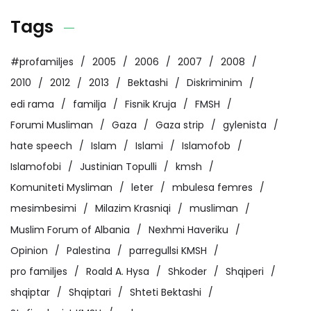
Tags
#profamiljes
2005
2006
2007
2008
2010
2012
2013
Bektashi
Diskriminim
edi rama
familja
Fisnik Kruja
FMSH
Forumi Musliman
Gaza
Gaza strip
gylenista
hate speech
Islam
Islami
Islamofob
Islamofobi
Justinian Topulli
kmsh
Komuniteti Mysliman
leter
mbulesa femres
mesimbesimi
Milazim Krasniqi
musliman
Muslim Forum of Albania
Nexhmi Haveriku
Opinion
Palestina
parregullsi KMSH
pro familjes
Roald A. Hysa
Shkoder
Shqiperi
shqiptar
Shqiptari
Shteti Bektashi