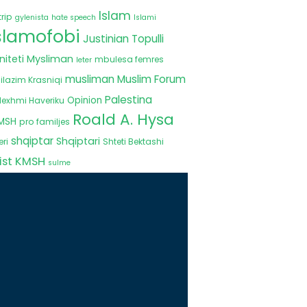
Islam
rip
gylenista
hate speech
Islami
slamofobi
Justinian Topulli
iteti Mysliman
mbulesa femres
leter
musliman
Muslim Forum
ilazim Krasniqi
Palestina
Opinion
exhmi Haveriku
Roald A. Hysa
KMSH
pro familjes
shqiptar
Shqiptari
ri
Shteti Bektashi
nist KMSH
sulme