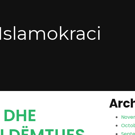
 Islamokraci
Arc
 DHE
Nove
Octob
I DËMTUES
Sept