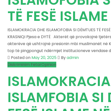
TË FESË ISLAM
ISLAMOKRACIA DHE ISLAMOFOBIA SI DËMTUES TË FESË 
KRASNIQI Pjesa e DYTË Akterët që provokojnë tjetë
akterëve që ushtrojnë presionin mbi muslimanët në K
top të pingpongut ndërmjet institucioneve vendase dh
Posted on
May 20, 2025
By
admin
Diskriminim Fetar
Opinion
ISLAMOKRACIA
ISLAMFOBIA SI