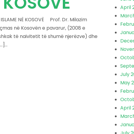
Ë KOSOVË
April
March
ISLAME NË KOSOVË Prof. Dr. Milazim
Febru
eçmas në Kosovën e pavarur, (2008 e
Janua
hkak të naivitetit të shumë njerëzve) dhe
Dece
]...
Nove
Octob
Septe
July 2
May 2
Febru
Octob
April
Marc
Janua
July 2