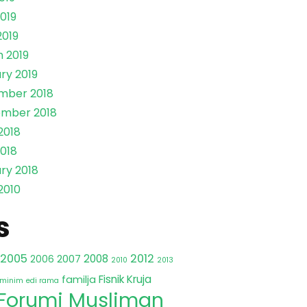
019
2019
 2019
ry 2019
mber 2018
ember 2018
2018
018
ry 2018
2010
s
2005
2012
2008
2007
2006
2010
2013
Fisnik Kruja
familja
iminim
edi rama
Forumi Musliman