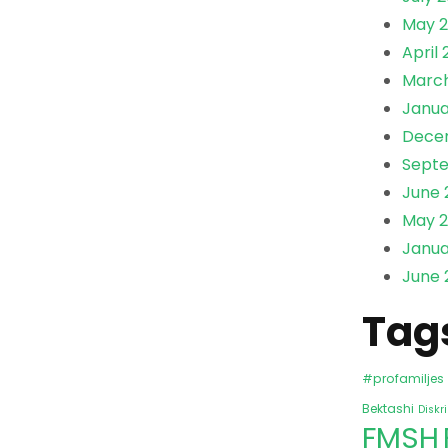
May 2
April 
March
Janua
Dece
Sept
June 
May 2
Janua
June 
Tag
#profamiljes
Bektashi
Diskr
FMSH