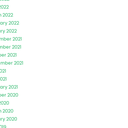
 2022
 2022
ary 2022
ry 2022
mber 2021
mber 2021
er 2021
mber 2021
021
021
ary 2021
er 2020
 2020
h 2020
ry 2020
019