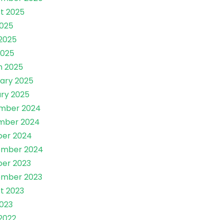
t 2025
2025
2025
2025
h 2025
ary 2025
ry 2025
mber 2024
mber 2024
ber 2024
ember 2024
er 2023
ember 2023
t 2023
2023
2022