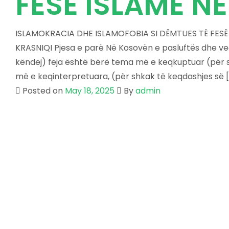
FESË ISLAME N
ISLAMOKRACIA DHE ISLAMOFOBIA SI DËMTUES TË FESË 
KRASNIQI Pjesa e parë Në Kosovën e pasluftës dhe v
këndej) feja është bërë tema më e keqkuptuar (për s
më e keqinterpretuara, (për shkak të keqdashjes së […
Posted on
May 18, 2025
By
admin