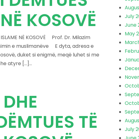
Augus
E NË KOSOVË
July 
June 
May 
ISLAME NË KOSOVË Prof. Dr. Milazim
Marc
rsimin e muslimanëve E dyta, adresa e
Febru
osovë, duket si enigmë, meqë luhet si me
Janua
e atyre […]...
Dece
Nove
Octo
 DHE
Sept
Octob
Sept
 DËMTUES TË
Augus
July 
June 