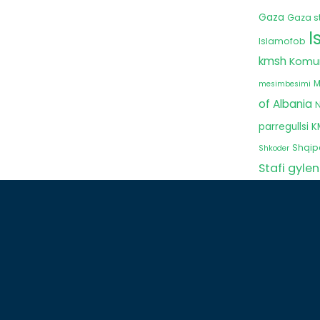
Gaza
Gaza st
I
Islamofob
kmsh
Komun
M
mesimbesimi
of Albania
N
parregullsi 
Shqipe
Shkoder
Stafi gyle