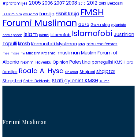
2005
2012
2008
2007
2006
#profamiljes
Bektashi
2010
2013
FMSH
Fisnik Kruja
familja
Diskriminim
edi rama
Forumi Musliman
Gaza
Gaza strip
gylenista
Islamofobi
Islam
Justinian
Islamofob
hate speech
Islami
Topulli
kmsh
Komuniteti Mysliman
mbulesa femres
leter
musliman
Muslim Forum of
Milazim Krasniqi
mesimbesimi
Albania
Palestina
Opinion
parregullsi KMSH
Nexhmi Haveriku
pro
Roald A. Hysa
shqiptar
familjes
Shqiperi
Shkoder
Stafi gylenist KMSH
Shqiptari
Shteti Bektashi
sulme
Forumi Musliman