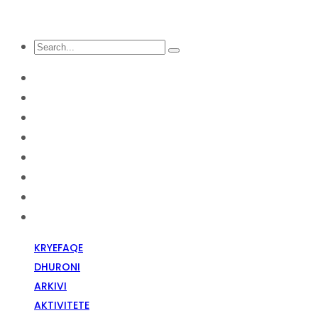
KRYEFAQE
DHURONI
Arkivi
Aktivitete
Diskriminim Fetar
Media
Raportime
Opinion
KRYEFAQE
DHURONI
ARKIVI
AKTIVITETE