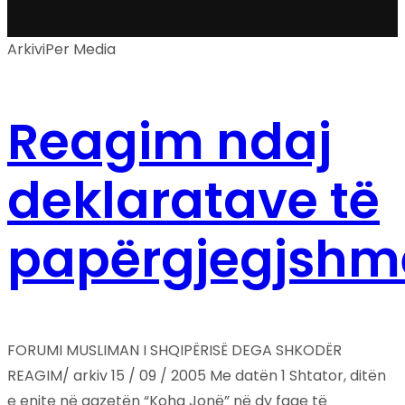
Arkivi
Per Media
Reagim ndaj
deklaratave të
papërgjegjshm
FORUMI MUSLIMAN I SHQIPËRISË DEGA SHKODËR
REAGIM/ arkiv 15 / 09 / 2005 Me datën 1 Shtator, ditën
e enjte në gazetën “Koha Jonë” në dy faqe të