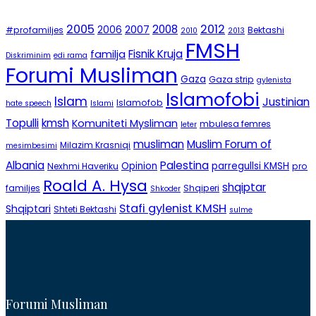
2005
2012
2008
2007
2006
#profamiljes
Bektashi
2010
2013
FMSH
Fisnik Kruja
familja
Diskriminim
edi rama
Forumi Musliman
Gaza
Gaza strip
gylenista
Islamofobi
Islam
Justinian
Islamofob
hate speech
Islami
Topulli
kmsh
Komuniteti Mysliman
mbulesa femres
leter
musliman
Muslim Forum of
Milazim Krasniqi
mesimbesimi
Albania
Palestina
Opinion
parregullsi KMSH
Nexhmi Haveriku
pro
Roald A. Hysa
shqiptar
familjes
Shqiperi
Shkoder
Stafi gylenist KMSH
Shqiptari
Shteti Bektashi
sulme
Forumi Musliman