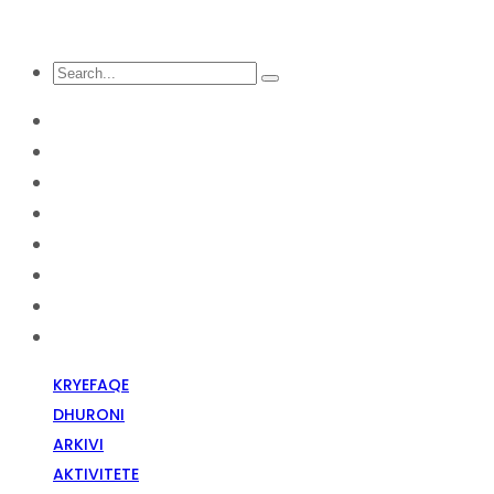
KRYEFAQE
DHURONI
Arkivi
Aktivitete
Diskriminim Fetar
Media
Raportime
Opinion
KRYEFAQE
DHURONI
ARKIVI
AKTIVITETE