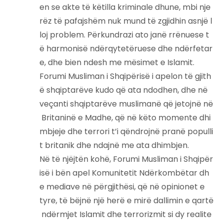
en se akte të këtilla kriminale dhune, mbi nje
rëz të pafajshëm nuk mund të zgjidhin asnjë l
loj problem. Përkundrazi ato janë rrënuese t
ë harmonisë ndërqytetëruese dhe ndërfetar
e, dhe bien ndesh me mësimet e Islamit.
Forumi Musliman i Shqipërisë i apelon të gjith
ë shqiptarëve kudo që ata ndodhen, dhe në
veçanti shqiptarëve muslimanë që jetojnë në
Britaninë e Madhe, që në këto momente dhi
mbjeje dhe terrori t’i qëndrojnë pranë populli
t britanik dhe ndajnë me ata dhimbjen.
Në të njëjtën kohë, Forumi Musliman i Shqipër
isë i bën apel Komunitetit Ndërkombëtar dh
e mediave në përgjithësi, që në opinionet e
tyre, të bëjnë një herë e mirë dallimin e qartë
ndërmjet Islamit dhe terrorizmit si dy realite