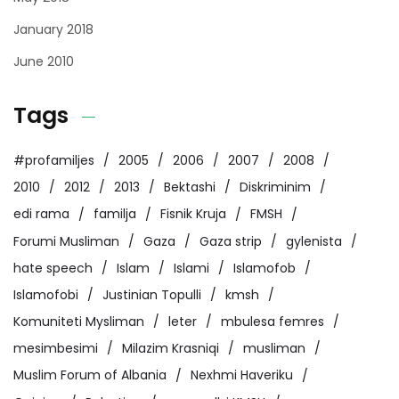
January 2018
June 2010
Tags
#profamiljes
2005
2006
2007
2008
2010
2012
2013
Bektashi
Diskriminim
edi rama
familja
Fisnik Kruja
FMSH
Forumi Musliman
Gaza
Gaza strip
gylenista
hate speech
Islam
Islami
Islamofob
Islamofobi
Justinian Topulli
kmsh
Komuniteti Mysliman
leter
mbulesa femres
mesimbesimi
Milazim Krasniqi
musliman
Muslim Forum of Albania
Nexhmi Haveriku