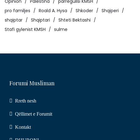
Opinion
Palestina
parregullsi KMSH
pro familjes
Roald A. Hysa
Shkoder
Shqiperi
shqiptar
Shqiptari
Shteti Bektashi
Stafi gylenist KMSH
sulme
Forumi Musliman
Rreth nesh
Qëllimet e Forumit
Kontakt