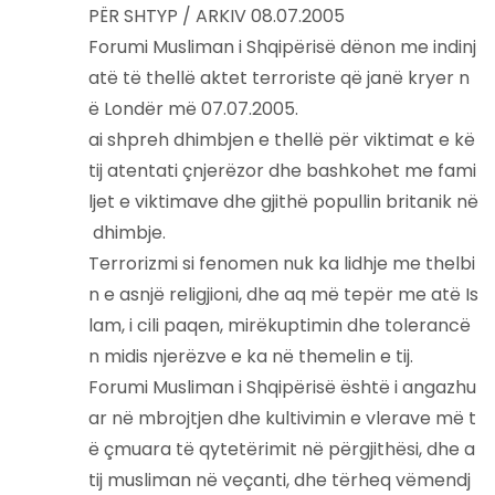
PËR SHTYP / ARKIV 08.07.2005
Forumi Musliman i Shqipërisë dënon me indinj
atë të thellë aktet terroriste që janë kryer n
ë Londër më 07.07.2005.
ai shpreh dhimbjen e thellë për viktimat e kë
tij atentati çnjerëzor dhe bashkohet me fami
ljet e viktimave dhe gjithë popullin britanik në
dhimbje.
Terrorizmi si fenomen nuk ka lidhje me thelbi
n e asnjë religjioni, dhe aq më tepër me atë Is
lam, i cili paqen, mirëkuptimin dhe tolerancë
n midis njerëzve e ka në themelin e tij.
Forumi Musliman i Shqipërisë është i angazhu
ar në mbrojtjen dhe kultivimin e vlerave më t
ë çmuara të qytetërimit në përgjithësi, dhe a
tij musliman në veçanti, dhe tërheq vëmendj