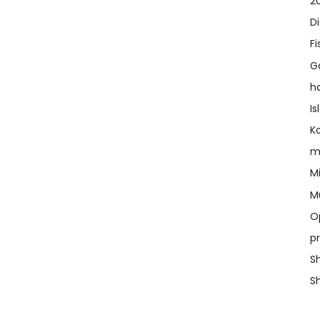
2
D
Fi
G
h
I
K
m
Mi
M
O
pr
Sh
Sh