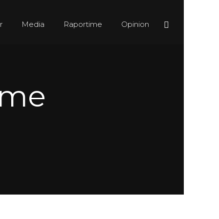
r
Media
Raportime
Opinion
ame