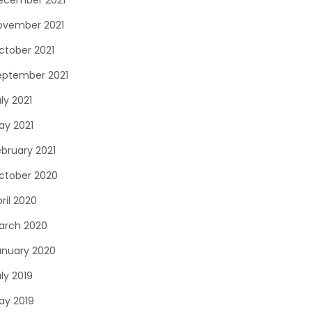
ecember 2021
ovember 2021
ctober 2021
eptember 2021
ly 2021
ay 2021
ebruary 2021
ctober 2020
ril 2020
arch 2020
anuary 2020
ly 2019
ay 2019