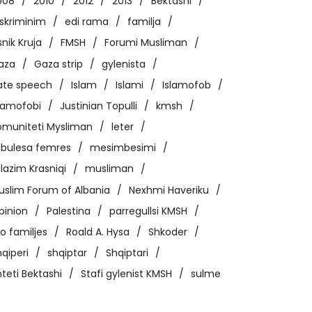
008
2010
2012
2013
Bektashi
iskriminim
edi rama
familja
snik Kruja
FMSH
Forumi Musliman
aza
Gaza strip
gylenista
ate speech
Islam
Islami
Islamofob
slamofobi
Justinian Topulli
kmsh
omuniteti Mysliman
leter
bulesa femres
mesimbesimi
lazim Krasniqi
musliman
uslim Forum of Albania
Nexhmi Haveriku
pinion
Palestina
parregullsi KMSH
o familjes
Roald A. Hysa
Shkoder
qiperi
shqiptar
Shqiptari
teti Bektashi
Stafi gylenist KMSH
sulme