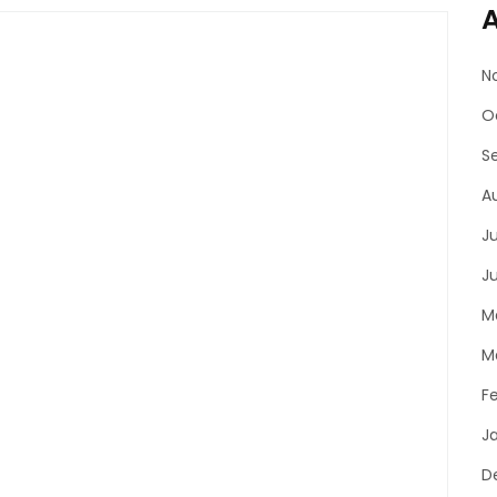
A
N
O
S
A
J
J
M
M
F
J
D