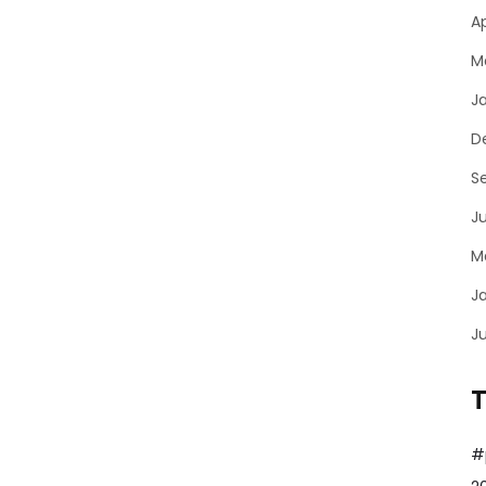
Ap
M
J
D
S
J
M
J
J
#