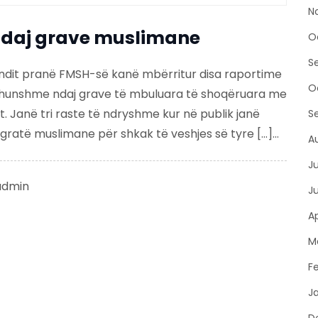
N
ndaj grave muslimane
O
S
fundit pranë FMSH-së kanë mbërritur disa raportime
O
dhunshme ndaj grave të mbuluara të shoqëruara me
. Janë tri raste të ndryshme kur në publik janë
S
atë muslimane për shkak të veshjes së tyre […]...
A
J
admin
J
Ap
M
F
J