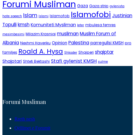
Forumi Musliman
Gaza
Gaza strip
gylenista
Islamofobi
Islam
Justinian
Islamofob
hate speech
Islami
Topulli
kmsh
Komuniteti Mysliman
mbulesa femres
leter
musliman
Muslim Forum of
Milazim Krasniqi
mesimbesimi
Albania
Palestina
Opinion
parregullsi KMSH
Nexhmi Haveriku
pro
Roald A. Hysa
shqiptar
familjes
Shqiperi
Shkoder
Stafi gylenist KMSH
Shqiptari
Shteti Bektashi
sulme
Forumi Musliman
Rreth nesh
Qëllimet e Forumit