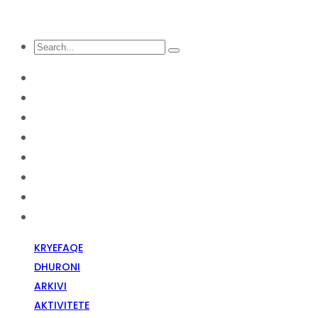
KRYEFAQE
DHURONI
Arkivi
Aktivitete
Diskriminim Fetar
Media
Raportime
Opinion
KRYEFAQE
DHURONI
ARKIVI
AKTIVITETE