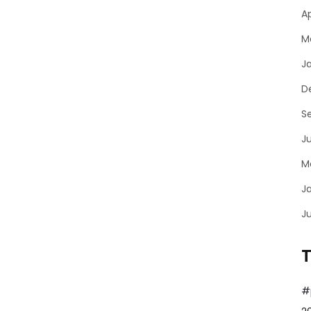
Ap
M
J
D
S
J
M
J
J
#