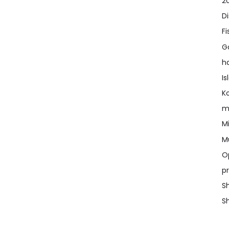
2
D
Fi
G
h
I
K
m
Mi
M
O
pr
Sh
Sh