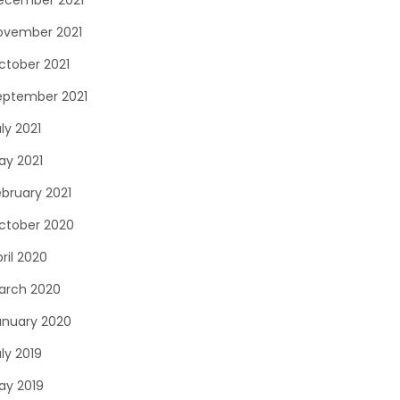
ecember 2021
ovember 2021
ctober 2021
eptember 2021
ly 2021
ay 2021
ebruary 2021
ctober 2020
ril 2020
arch 2020
anuary 2020
ly 2019
ay 2019