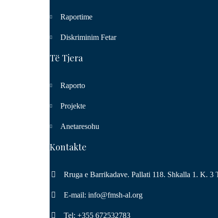
Raportime
Diskriminim Fetar
Të Tjera
Raporto
Projekte
Anetaresohu
Kontakte
Rruga e Barrikadave. Pallati 118. Shkalla 1. K. 3 
E-mail: info@fmsh-al.org
Tel: +355 672532783