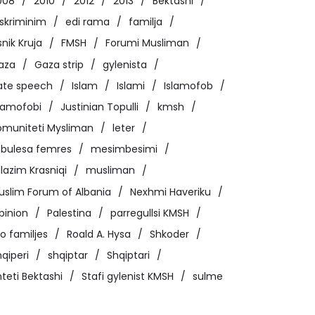
008
2010
2012
2013
Bektashi
iskriminim
edi rama
familja
snik Kruja
FMSH
Forumi Musliman
aza
Gaza strip
gylenista
ate speech
Islam
Islami
Islamofob
slamofobi
Justinian Topulli
kmsh
omuniteti Mysliman
leter
bulesa femres
mesimbesimi
lazim Krasniqi
musliman
uslim Forum of Albania
Nexhmi Haveriku
pinion
Palestina
parregullsi KMSH
o familjes
Roald A. Hysa
Shkoder
qiperi
shqiptar
Shqiptari
teti Bektashi
Stafi gylenist KMSH
sulme