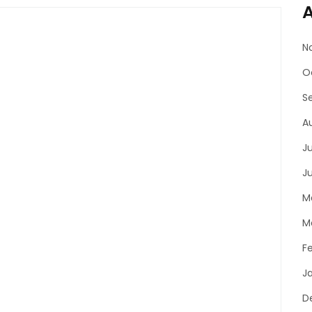
A
N
O
S
A
J
J
M
M
F
J
D