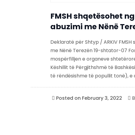
FMSH shqetësohet nga
abuzimi me Nënë Ter
Deklaratë për Shtyp / ARKIV FMSH s
me Nënë Terezën 19-shtator-07 Foru
mospërfilljen e organeve shtetërore
Këshillit të Përgjithshmë të Bashkës
të rëndësishme të popullit tonë), e ci
Posted on
February 3, 2022
B