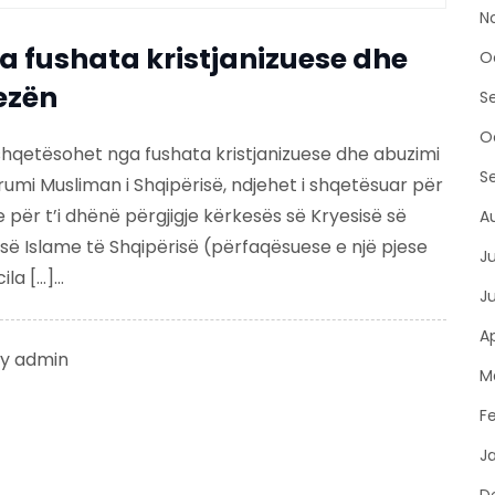
N
 fushata kristjanizuese dhe
O
ezën
S
O
hqetësohet nga fushata kristjanizuese dhe abuzimi
S
mi Musliman i Shqipërisë, ndjehet i shqetësuar për
 për t’i dhënë përgjigje kërkesës së Kryesisë së
A
isë Islame të Shqipërisë (përfaqësuese e një pjese
J
la […]...
J
Ap
y
admin
M
F
J