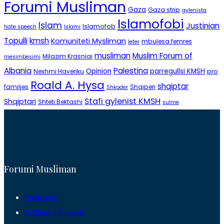
Forumi Musliman
Gaza
Gaza strip
gylenista
Islamofobi
Islam
Justinian
Islamofob
hate speech
Islami
Topulli
kmsh
Komuniteti Mysliman
mbulesa femres
leter
musliman
Muslim Forum of
Milazim Krasniqi
mesimbesimi
Albania
Palestina
Opinion
parregullsi KMSH
Nexhmi Haveriku
pro
Roald A. Hysa
shqiptar
familjes
Shqiperi
Shkoder
Stafi gylenist KMSH
Shqiptari
Shteti Bektashi
sulme
Forumi Musliman
Rreth nesh
Qëllimet e Forumit