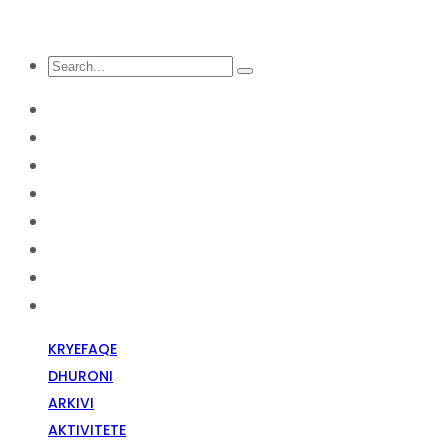
KRYEFAQE
DHURONI
Arkivi
Aktivitete
Diskriminim Fetar
Media
Raportime
Opinion
KRYEFAQE
DHURONI
ARKIVI
AKTIVITETE