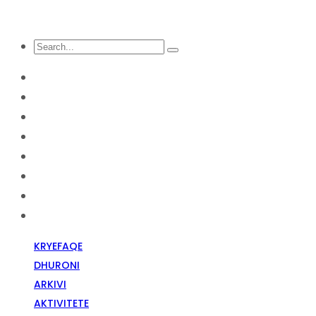
KRYEFAQE
DHURONI
Arkivi
Aktivitete
Diskriminim Fetar
Media
Raportime
Opinion
KRYEFAQE
DHURONI
ARKIVI
AKTIVITETE