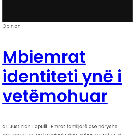
Opinion
Mbiemrat
identiteti ynë i
vetëmohuar
dr. Justinian Topulli Emrat familjarë ose ndryshe
mbiemrat, që në terminologjinë gjuhësore njihen si