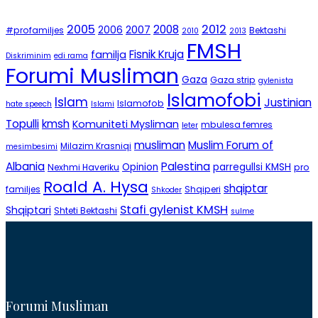
2005
2012
2008
2007
2006
#profamiljes
Bektashi
2010
2013
FMSH
Fisnik Kruja
familja
Diskriminim
edi rama
Forumi Musliman
Gaza
Gaza strip
gylenista
Islamofobi
Islam
Justinian
Islamofob
hate speech
Islami
Topulli
kmsh
Komuniteti Mysliman
mbulesa femres
leter
musliman
Muslim Forum of
Milazim Krasniqi
mesimbesimi
Albania
Palestina
Opinion
parregullsi KMSH
Nexhmi Haveriku
pro
Roald A. Hysa
shqiptar
familjes
Shqiperi
Shkoder
Stafi gylenist KMSH
Shqiptari
Shteti Bektashi
sulme
Forumi Musliman