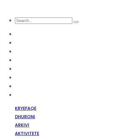
KRYEFAQE
DHURONI
Arkivi
Aktivitete
Diskriminim Fetar
Media
Raportime
Opinion
KRYEFAQE
DHURONI
ARKIVI
AKTIVITETE