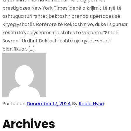
prestigjozes New York Times idenë a krijimit të një të
ashtuquajturi “shtet bektashi” brenda sipërfaqes së
Kryegjyshatës Botërore të Bektashinjve, duke i siguruar
kështu Kryegjyshatës një status të veçantë. “Shteti
Sovran i Urdhrit Bektashi është një qytet-shtet i
planifikuar, […]...
Posted on
December 17, 2024
By
Roald Hysa
Archives