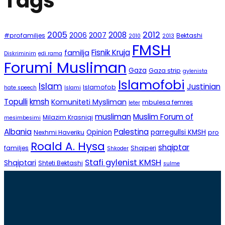
Tags
2005
2012
2008
2007
2006
#profamiljes
Bektashi
2010
2013
FMSH
Fisnik Kruja
familja
Diskriminim
edi rama
Forumi Musliman
Gaza
Gaza strip
gylenista
Islamofobi
Islam
Justinian
Islamofob
hate speech
Islami
Topulli
kmsh
Komuniteti Mysliman
mbulesa femres
leter
musliman
Muslim Forum of
Milazim Krasniqi
mesimbesimi
Albania
Palestina
Opinion
parregullsi KMSH
Nexhmi Haveriku
pro
Roald A. Hysa
shqiptar
familjes
Shqiperi
Shkoder
Stafi gylenist KMSH
Shqiptari
Shteti Bektashi
sulme