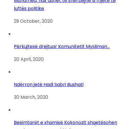
Muhamed, nuk duhet të shërbejnë si mjete të
luftës politike
29 October, 2020
Përkujtesë drejtuar Komunitetit Mysliman…
20 April, 2020
Ndërron jetë Hadi Sabri Bushati
30 March, 2020
Besimtarët e xhamisë Kokonozit shqetësohen