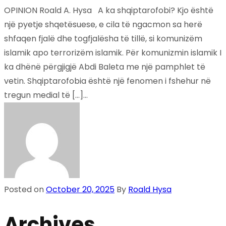
OPINION Roald A. Hysa A ka shqiptarofobi? Kjo është
një pyetje shqetësuese, e cila të ngacmon sa herë
shfaqen fjalë dhe togfjalësha të tillë, si komunizëm
islamik apo terrorizëm islamik. Për komunizmin islamik I
ka dhënë përgjigjë Abdi Baleta me një pamphlet të
vetin. Shqiptarofobia është një fenomen i fshehur në
tregun medial të […]...
Posted on
October 20, 2025
By
Roald Hysa
Archives