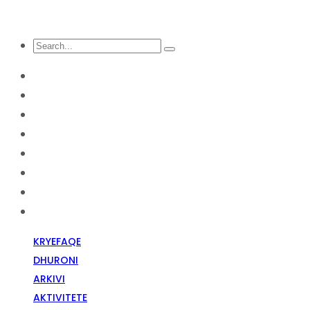
KRYEFAQE
DHURONI
Arkivi
Aktivitete
Diskriminim Fetar
Media
Raportime
Opinion
KRYEFAQE
DHURONI
ARKIVI
AKTIVITETE