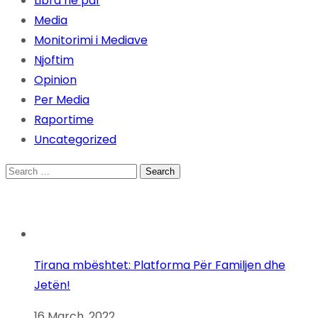
Libra ne pdf
Media
Monitorimi i Mediave
Njoftim
Opinion
Per Media
Raportime
Uncategorized
Search
for:
Tirana mbështet: Platforma Për Familjen dhe
Jetën!
16 March, 2022