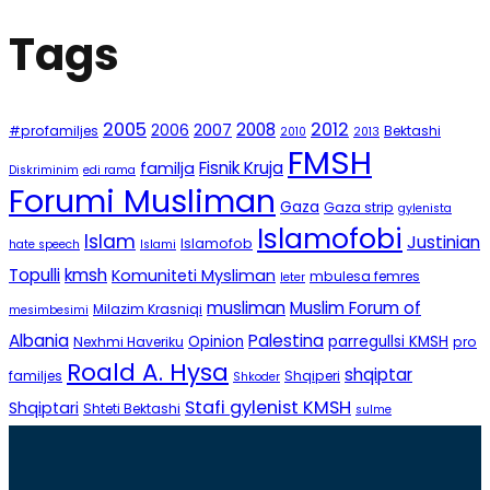
Tags
2005
2012
2008
2007
2006
#profamiljes
Bektashi
2010
2013
FMSH
Fisnik Kruja
familja
Diskriminim
edi rama
Forumi Musliman
Gaza
Gaza strip
gylenista
Islamofobi
Islam
Justinian
Islamofob
hate speech
Islami
Topulli
kmsh
Komuniteti Mysliman
mbulesa femres
leter
musliman
Muslim Forum of
Milazim Krasniqi
mesimbesimi
Albania
Palestina
Opinion
parregullsi KMSH
Nexhmi Haveriku
pro
Roald A. Hysa
shqiptar
familjes
Shqiperi
Shkoder
Stafi gylenist KMSH
Shqiptari
Shteti Bektashi
sulme