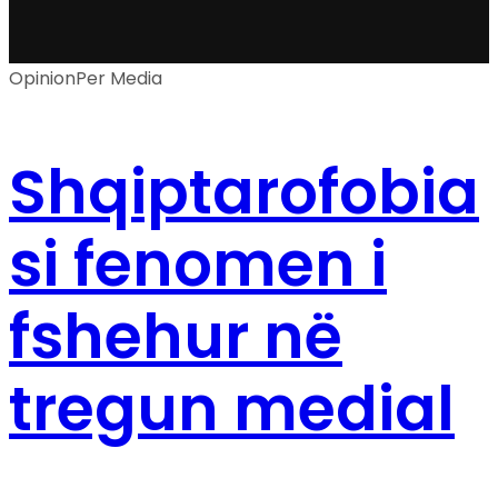
Opinion
Per Media
Shqiptarofobia
si fenomen i
fshehur në
tregun medial