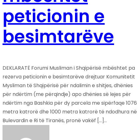
peticionin e
besimtarëve
DEKLARATË Forumi Musliman i Shqipërisë mbështet pa
rezerva peticionin e besimtarëve drejtuar Komunitetit
Mysliman të Shqipërisë për ndalimin e shitjes, dhënies
për ndërtim (me përqindje) apo dhënies së lejes për
ndërtim nga Bashkia për dy parcela me sipërfaqe 1076
metra katrorë dhe 1000 metra katrorë të ndodhura në
Bulevardin e Ri të Tiranës, pronë vakëf […]...