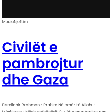
Media
Njoftim
Civilët e
pambrojtur
dhe Gaza
Bismilahir Rrahmanir Rrahim Në emër të Allahut
Mëshiruesit Mëshirëdhënësit Civilët e pambrojtur dhe