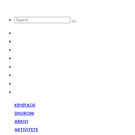
KRYEFAQE
DHURONI
Arkivi
Aktivitete
Diskriminim Fetar
Media
Raportime
Opinion
KRYEFAQE
DHURONI
ARKIVI
AKTIVITETE