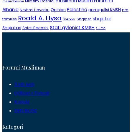
musliman
Muslim Forum of
Milazim Krasniqi
mesimbesimi
Albania
Palestina
Opinion
parregullsi KMSH
Nexhmi Haveriku
pro
Roald A. Hysa
shqiptar
familjes
Shqiperi
Shkoder
Stafi gylenist KMSH
Shqiptari
Shteti Bektashi
sulme
Forumi Musliman
Rreth nesh
Qëllimet e Forumit
Kontakt
DHURONI
Kategori