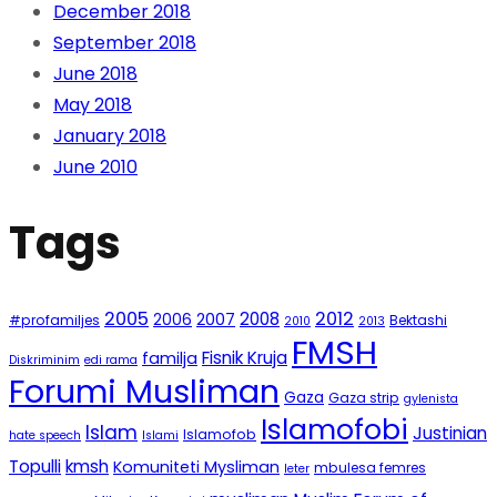
December 2018
September 2018
June 2018
May 2018
January 2018
June 2010
Tags
2005
2012
2008
2007
2006
#profamiljes
Bektashi
2010
2013
FMSH
Fisnik Kruja
familja
Diskriminim
edi rama
Forumi Musliman
Gaza
Gaza strip
gylenista
Islamofobi
Islam
Justinian
Islamofob
hate speech
Islami
Topulli
kmsh
Komuniteti Mysliman
mbulesa femres
leter