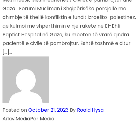
Gaza Forumi Musliman i Shqipërisëka përcjellë me
dhimbje të thellë konfliktin e fundit izraelito-palestinez,
që kulmoi me shpërthimin e një rakete në El-Ehli
Baptist Hospital në Gaza, ku mbetën të vrarë qindra
pacientë e civilë të pambrojtur. Është tashmë e ditur
[…]...
Posted on
October 21, 2023
By
Roald Hysa
Arkivi
Media
Per Media