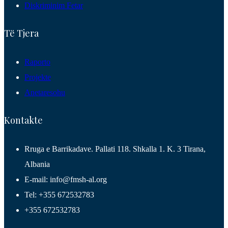
Diskriminim Fetar
Të Tjera
Raporto
Projekte
Anetaresohu
Kontakte
Rruga e Barrikadave. Pallati 118. Shkalla 1. K. 3 Tirana,
Albania
E-mail: info@fmsh-al.org
Tel: +355 672532783
+355 672532783