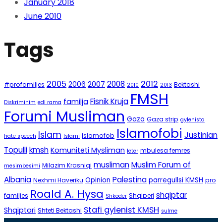
January 2018
June 2010
Tags
2005
2012
2008
2007
2006
#profamiljes
Bektashi
2010
2013
FMSH
Fisnik Kruja
familja
Diskriminim
edi rama
Forumi Musliman
Gaza
Gaza strip
gylenista
Islamofobi
Islam
Justinian
Islamofob
hate speech
Islami
Topulli
kmsh
Komuniteti Mysliman
mbulesa femres
leter
musliman
Muslim Forum of
Milazim Krasniqi
mesimbesimi
Albania
Palestina
Opinion
parregullsi KMSH
Nexhmi Haveriku
pro
Roald A. Hysa
shqiptar
familjes
Shqiperi
Shkoder
Stafi gylenist KMSH
Shqiptari
Shteti Bektashi
sulme