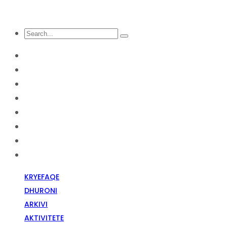
KRYEFAQE
DHURONI
Arkivi
Aktivitete
Diskriminim Fetar
Media
Raportime
Opinion
KRYEFAQE
DHURONI
ARKIVI
AKTIVITETE