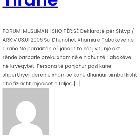
FORUMI MUSLIMAN I SHQIPËRISË Deklaratë për Shtyp /
ARKIV 03.01.2006 Su: Dhunohet Xhamia e Tabakëve në
Tiranë Në paraditën e 1 janarit të këtij viti, një akt i
rëndë barbarie preku xhaminë e njohur të Tabakëve
në kryeqytet. Persona të panjohur pasi kanë
shpërthyer derën e xhamisë kanë dhunuar simbolikisht
dhe fizikisht mjediset e faljes, […]...