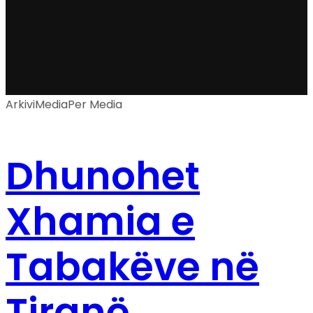
Arkivi
Media
Per Media
Dhunohet
Xhamia e
Tabakëve në
Tiranë