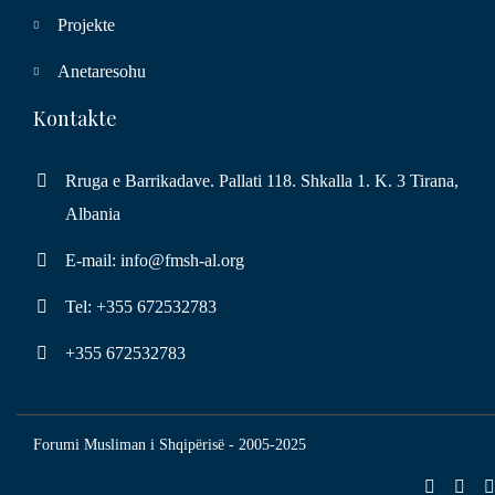
Projekte
Anetaresohu
Kontakte
Rruga e Barrikadave. Pallati 118. Shkalla 1. K. 3 Tirana,
Albania
E-mail: info@fmsh-al.org
Tel: +355 672532783
+355 672532783
Forumi Musliman i Shqipërisë - 2005-2025