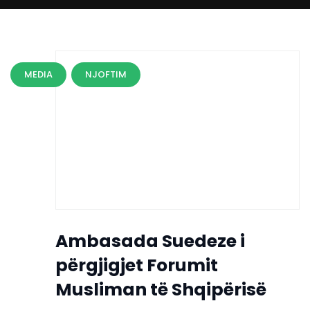
MEDIA
NJOFTIM
Ambasada Suedeze i
përgjigjet Forumit
Musliman të Shqipërisë