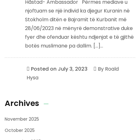
Håstad- Ambassador Përmes mediave u
njoftuam se një individ ka djegur Kuranin në
Stokholm ditën e Bajramit të Kurbanit më
28/06/2023 në mënyrë demonstrative duke
fyer dhe ofenduar kështu ndjenjat e të gjithë
botës muslimane pa dallim. […]...
Posted on
July 3, 2023
By
Roald
Hysa
Archives
November 2025
October 2025