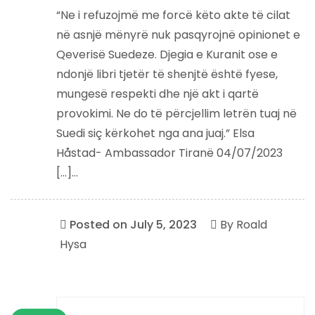
“Ne i refuzojmë me forcë këto akte të cilat
në asnjë mënyrë nuk pasqyrojnë opinionet e
Qeverisë Suedeze. Djegia e Kuranit ose e
ndonjë libri tjetër të shenjtë është fyese,
mungesë respekti dhe një akt i qartë
provokimi. Ne do të përcjellim letrën tuaj në
Suedi siç kërkohet nga ana juaj.” Elsa
Håstad- Ambassador Tiranë 04/07/2023
[…]...
Posted on
July 5, 2023
By
Roald
Hysa