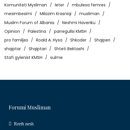
Komuniteti Mysliman
leter
mbulesa femres
mesimbesimi
Milazim Krasniqi
musliman
Muslim Forum of Albania
Nexhmi Haveriku
Opinion
Palestina
parregullsi KMSH
pro familjes
Roald A. Hysa
Shkoder
Shqiperi
shqiptar
Shqiptari
Shteti Bektashi
Stafi gylenist KMSH
sulme
Forumi Musliman
Rreth nesh