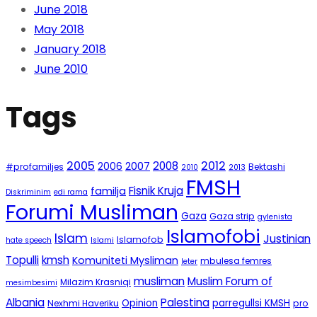
June 2018
May 2018
January 2018
June 2010
Tags
2005
2012
2008
2007
2006
#profamiljes
Bektashi
2010
2013
FMSH
Fisnik Kruja
familja
Diskriminim
edi rama
Forumi Musliman
Gaza
Gaza strip
gylenista
Islamofobi
Islam
Justinian
Islamofob
hate speech
Islami
Topulli
kmsh
Komuniteti Mysliman
mbulesa femres
leter
musliman
Muslim Forum of
Milazim Krasniqi
mesimbesimi
Albania
Palestina
Opinion
parregullsi KMSH
Nexhmi Haveriku
pro