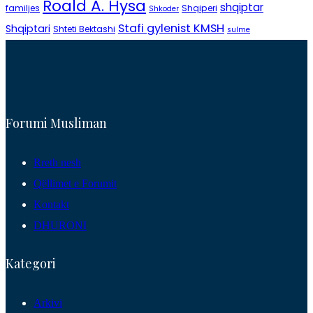
Roald A. Hysa
shqiptar
familjes
Shqiperi
Shkoder
Stafi gylenist KMSH
Shqiptari
Shteti Bektashi
sulme
Forumi Musliman
Rreth nesh
Qëllimet e Forumit
Kontakt
DHURONI
Kategori
Arkivi