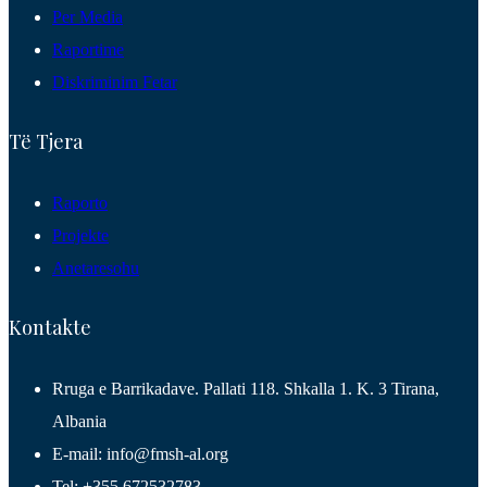
Per Media
Raportime
Diskriminim Fetar
Të Tjera
Raporto
Projekte
Anetaresohu
Kontakte
Rruga e Barrikadave. Pallati 118. Shkalla 1. K. 3 Tirana,
Albania
E-mail: info@fmsh-al.org
Tel: +355 672532783