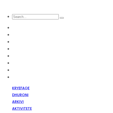
KRYEFAQE
DHURONI
Arkivi
Aktivitete
Diskriminim Fetar
Media
Raportime
Opinion
KRYEFAQE
DHURONI
ARKIVI
AKTIVITETE