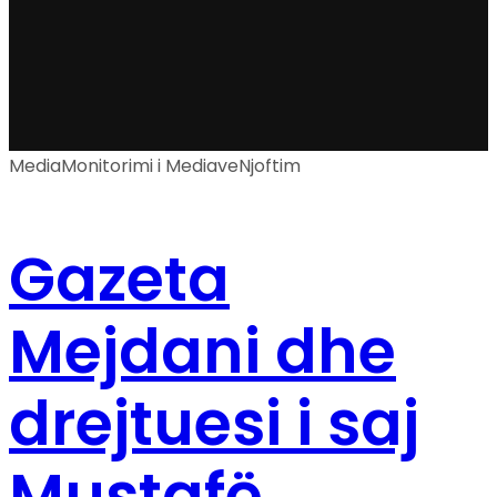
Media
Monitorimi i Mediave
Njoftim
Gazeta
Mejdani dhe
drejtuesi i saj
Mustafë